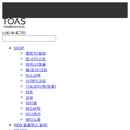
LOG IN
로그인
SHOP
클렌저/필링
토너/미스트
에센스/앰플
젤/로션/크림
마스크팩
선/메이크업
기능성[미백/링클]
세트
오일
닥터셀
에스테틱
바디케어
뷰티소품
NEW 필플렉스 필링!