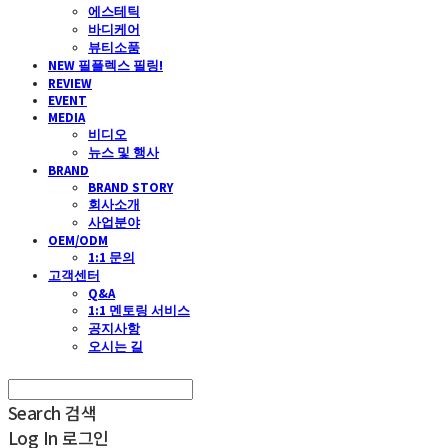
에스테틱
바디케어
뷰티소품
NEW 필플렉스 필링!
REVIEW
EVENT
MEDIA
비디오
뉴스 및 행사
BRAND
BRAND STORY
회사소개
사업분야
OEM/ODM
1:1 문의
고객센터
Q&A
1:1 멘토링 서비스
공지사항
오시는 길
Search
검색
Log In
로그인