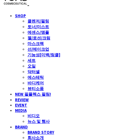
SHOP
클렌저/필링
토너/미스트
에센스/앰플
젤/로션/크림
마스크팩
선/메이크업
기능성[미백/링클]
세트
오일
닥터셀
에스테틱
바디케어
뷰티소품
NEW 필플렉스 필링!
REVIEW
EVENT
MEDIA
비디오
뉴스 및 행사
BRAND
BRAND STORY
회사소개