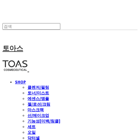
토아스
SHOP
클렌저/필링
토너/미스트
에센스/앰플
젤/로션/크림
마스크팩
선/메이크업
기능성[미백/링클]
세트
오일
닥터셀