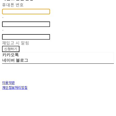
휴대폰 번호
-
-
재입고 시 알림
신청하기
카카오톡
네이버 블로그
이용약관
개인정보처리방침
사업자정보확인
상호: (주)토아스 | 대표: 정수복 | 개인정보관리책임자: 김상용 | 전화: 070-7582-
8198 | 이메일: toaskorea@naver.com
주소: 부산광역시 동래구 충렬대로 100번길 40(온천동) | 사업자등록번호:
239-86-