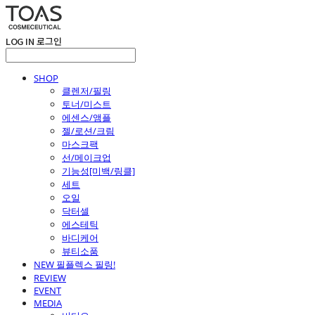
LOG IN
로그인
SHOP
클렌저/필링
토너/미스트
에센스/앰플
젤/로션/크림
마스크팩
선/메이크업
기능성[미백/링클]
세트
오일
닥터셀
에스테틱
바디케어
뷰티소품
NEW 필플렉스 필링!
REVIEW
EVENT
MEDIA