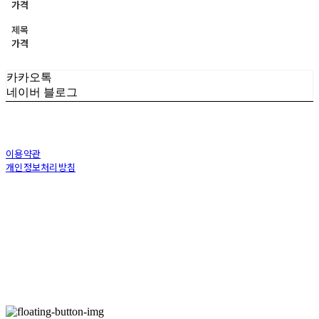
가격
제목
가격
카카오톡
네이버 블로그
이용약관
개인정보처리방침
사업자정보확인
상호: (주)토아스 | 대표: 정수복 | 개인정보관리책임자: 김상용 | 전화: 070-7582-
8198 | 이메일: toaskorea@naver.com
주소: 부산광역시 동래구 충렬대로 100번길 40(온천동) | 사업자등록번호:
239-86-
00223
| 통신판매:
제2015부산동래0332호
| 호스팅제공자: (주)식스샵