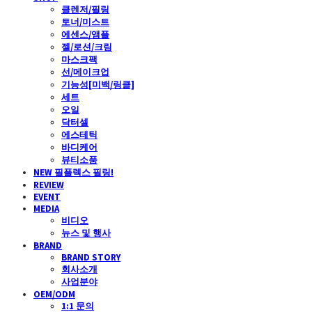
클렌저/필링
토너/미스트
에센스/앰플
젤/로션/크림
마스크팩
선/메이크업
기능성[미백/링클]
세트
오일
닥터셀
에스테틱
바디케어
뷰티소품
NEW 필플렉스 필링!
REVIEW
EVENT
MEDIA
비디오
뉴스 및 행사
BRAND
BRAND STORY
회사소개
사업분야
OEM/ODM
1:1 문의