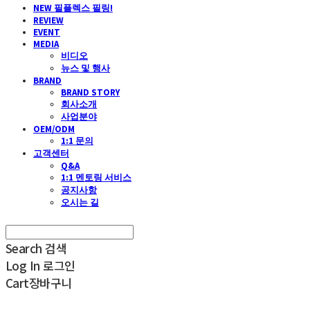
NEW 필플렉스 필링!
REVIEW
EVENT
MEDIA
비디오
뉴스 및 행사
BRAND
BRAND STORY
회사소개
사업분야
OEM/ODM
1:1 문의
고객센터
Q&A
1:1 멘토링 서비스
공지사항
오시는 길
Search
검색
Log In
로그인
Cart
장바구니