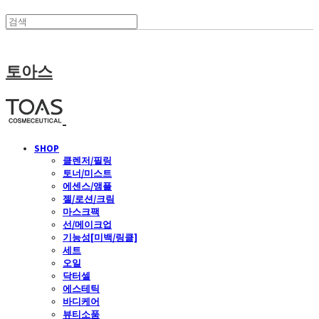
토아스
SHOP
클렌저/필링
토너/미스트
에센스/앰플
젤/로션/크림
마스크팩
선/메이크업
기능성[미백/링클]
세트
오일
닥터셀
에스테틱
바디케어
뷰티소품