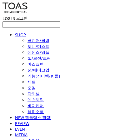
LOG IN
로그인
SHOP
클렌저/필링
토너/미스트
에센스/앰플
젤/로션/크림
마스크팩
선/메이크업
기능성[미백/링클]
세트
오일
닥터셀
에스테틱
바디케어
뷰티소품
NEW 필플렉스 필링!
REVIEW
EVENT
MEDIA