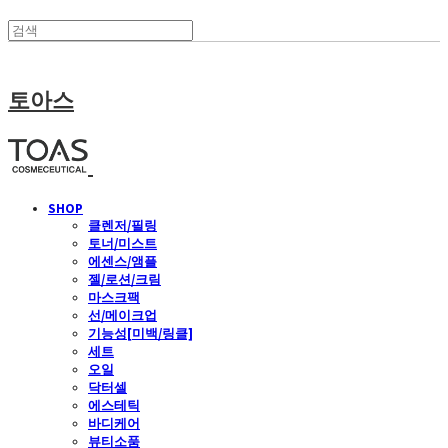
토아스
SHOP
클렌저/필링
토너/미스트
에센스/앰플
젤/로션/크림
마스크팩
선/메이크업
기능성[미백/링클]
세트
오일
닥터셀
에스테틱
바디케어
뷰티소품