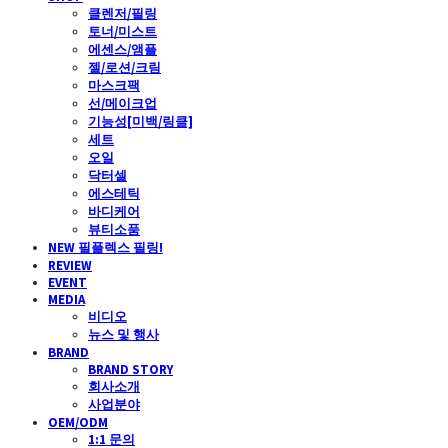
클렌저/필링
토너/미스트
에센스/앰플
젤/로션/크림
마스크팩
선/메이크업
기능성[미백/링클]
세트
오일
닥터셀
에스테틱
바디케어
뷰티소품
NEW 필플렉스 필링!
REVIEW
EVENT
MEDIA
비디오
뉴스 및 행사
BRAND
BRAND STORY
회사소개
사업분야
OEM/ODM
1:1 문의