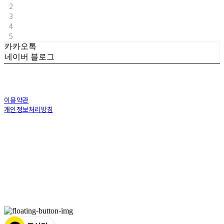
2
3
4
5
카카오톡
네이버 블로그
이용약관
개인정보처리방침
사업자정보확인
상호: (주)토아스 | 대표: 정수복 | 개인정보관리책임자: 김상용 | 전화: 070-7582-
8198 | 이메일: toaskorea@naver.com
주소: 부산광역시 동래구 충렬대로 100번길 40(온천동) | 사업자등록번호:
239-86-
00223
| 통신판매:
제2015부산동래0332호
| 호스팅제공자: (주)식스샵