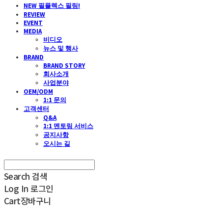
NEW 필플렉스 필링!
REVIEW
EVENT
MEDIA
비디오
뉴스 및 행사
BRAND
BRAND STORY
회사소개
사업분야
OEM/ODM
1:1 문의
고객센터
Q&A
1:1 멘토링 서비스
공지사항
오시는 길
Search
검색
Log In
로그인
Cart
장바구니