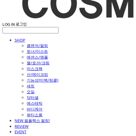
LOG IN
로그인
SHOP
클렌저/필링
토너/미스트
에센스/앰플
젤/로션/크림
마스크팩
선/메이크업
기능성[미백/링클]
세트
오일
닥터셀
에스테틱
바디케어
뷰티소품
NEW 필플렉스 필링!
REVIEW
EVENT