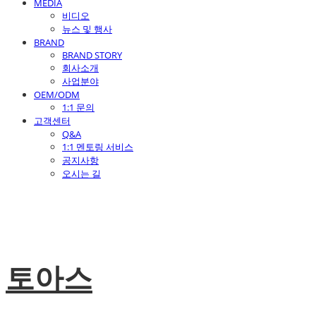
MEDIA
비디오
뉴스 및 행사
BRAND
BRAND STORY
회사소개
사업분야
OEM/ODM
1:1 문의
고객센터
Q&A
1:1 멘토링 서비스
공지사항
오시는 길
토아스