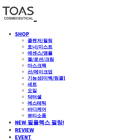
SHOP
클렌저/필링
토너/미스트
에센스/앰플
젤/로션/크림
마스크팩
선/메이크업
기능성[미백/링클]
세트
오일
닥터셀
에스테틱
바디케어
뷰티소품
NEW 필플렉스 필링!
REVIEW
EVENT