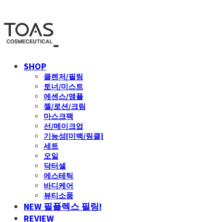
SHOP
클렌저/필링
토너/미스트
에센스/앰플
젤/로션/크림
마스크팩
선/메이크업
기능성[미백/링클]
세트
오일
닥터셀
에스테틱
바디케어
뷰티소품
NEW 필플렉스 필링!
REVIEW