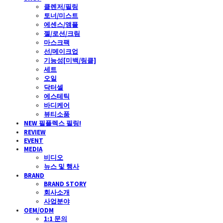
클렌저/필링
토너/미스트
에센스/앰플
젤/로션/크림
마스크팩
선/메이크업
기능성[미백/링클]
세트
오일
닥터셀
에스테틱
바디케어
뷰티소품
NEW 필플렉스 필링!
REVIEW
EVENT
MEDIA
비디오
뉴스 및 행사
BRAND
BRAND STORY
회사소개
사업분야
OEM/ODM
1:1 문의