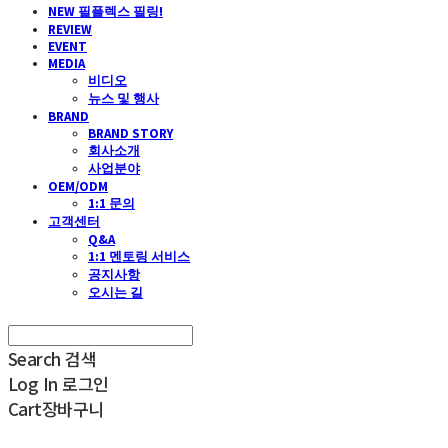
NEW 필플렉스 필링!
REVIEW
EVENT
MEDIA
비디오
뉴스 및 행사
BRAND
BRAND STORY
회사소개
사업분야
OEM/ODM
1:1 문의
고객센터
Q&A
1:1 멘토링 서비스
공지사항
오시는 길
Search
검색
Log In
로그인
Cart
장바구니