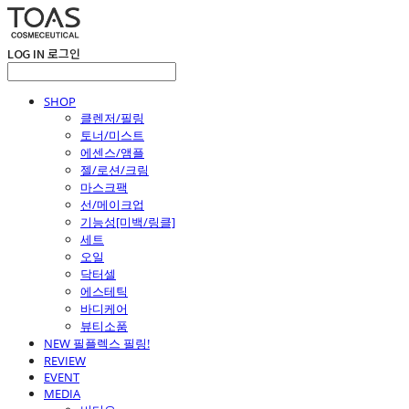
LOG IN
로그인
SHOP
클렌저/필링
토너/미스트
에센스/앰플
젤/로션/크림
마스크팩
선/메이크업
기능성[미백/링클]
세트
오일
닥터셀
에스테틱
바디케어
뷰티소품
NEW 필플렉스 필링!
REVIEW
EVENT
MEDIA