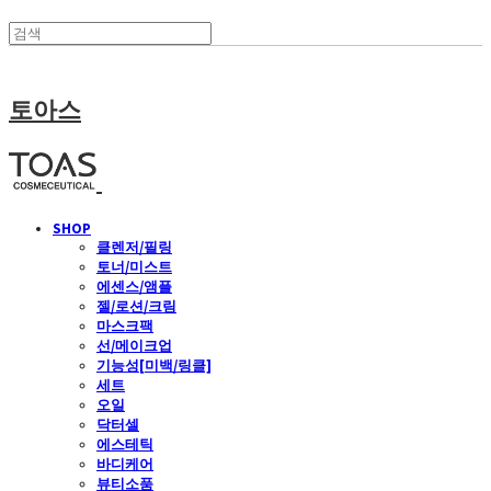
토아스
SHOP
클렌저/필링
토너/미스트
에센스/앰플
젤/로션/크림
마스크팩
선/메이크업
기능성[미백/링클]
세트
오일
닥터셀
에스테틱
바디케어
뷰티소품