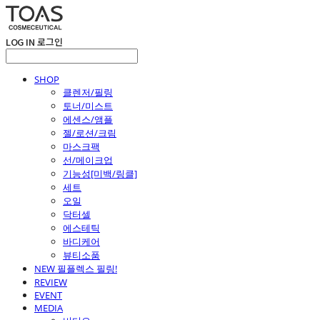
LOG IN
로그인
SHOP
클렌저/필링
토너/미스트
에센스/앰플
젤/로션/크림
마스크팩
선/메이크업
기능성[미백/링클]
세트
오일
닥터셀
에스테틱
바디케어
뷰티소품
NEW 필플렉스 필링!
REVIEW
EVENT
MEDIA