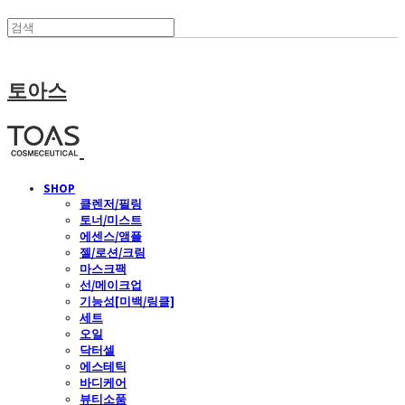
토아스
SHOP
클렌저/필링
토너/미스트
에센스/앰플
젤/로션/크림
마스크팩
선/메이크업
기능성[미백/링클]
세트
오일
닥터셀
에스테틱
바디케어
뷰티소품