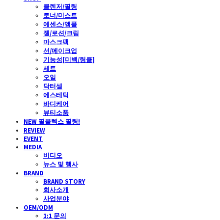
클렌저/필링
토너/미스트
에센스/앰플
젤/로션/크림
마스크팩
선/메이크업
기능성[미백/링클]
세트
오일
닥터셀
에스테틱
바디케어
뷰티소품
NEW 필플렉스 필링!
REVIEW
EVENT
MEDIA
비디오
뉴스 및 행사
BRAND
BRAND STORY
회사소개
사업분야
OEM/ODM
1:1 문의