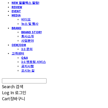
NEW 필플렉스 필링!
REVIEW
EVENT
MEDIA
비디오
뉴스 및 행사
BRAND
BRAND STORY
회사소개
사업분야
OEM/ODM
1:1 문의
고객센터
Q&A
1:1 멘토링 서비스
공지사항
오시는 길
Search
검색
Log In
로그인
Cart
장바구니