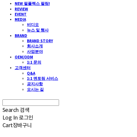
NEW 필플렉스 필링!
REVIEW
EVENT
MEDIA
비디오
뉴스 및 행사
BRAND
BRAND STORY
회사소개
사업분야
OEM/ODM
1:1 문의
고객센터
Q&A
1:1 멘토링 서비스
공지사항
오시는 길
Search
검색
Log In
로그인
Cart
장바구니