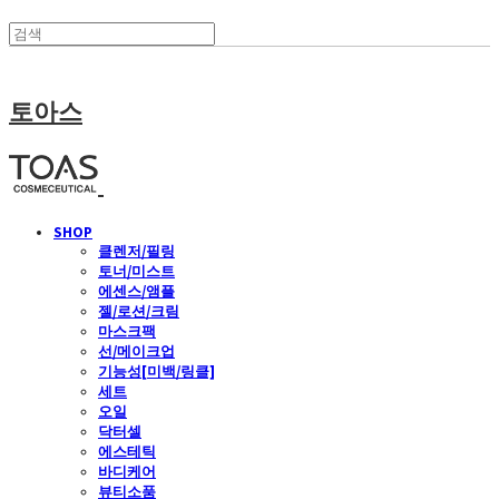
토아스
SHOP
클렌저/필링
토너/미스트
에센스/앰플
젤/로션/크림
마스크팩
선/메이크업
기능성[미백/링클]
세트
오일
닥터셀
에스테틱
바디케어
뷰티소품