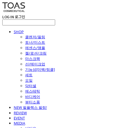
LOG IN
로그인
SHOP
클렌저/필링
토너/미스트
에센스/앰플
젤/로션/크림
마스크팩
선/메이크업
기능성[미백/링클]
세트
오일
닥터셀
에스테틱
바디케어
뷰티소품
NEW 필플렉스 필링!
REVIEW
EVENT
MEDIA