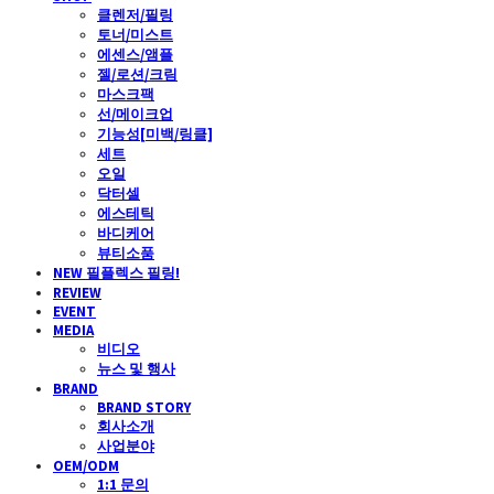
클렌저/필링
토너/미스트
에센스/앰플
젤/로션/크림
마스크팩
선/메이크업
기능성[미백/링클]
세트
오일
닥터셀
에스테틱
바디케어
뷰티소품
NEW 필플렉스 필링!
REVIEW
EVENT
MEDIA
비디오
뉴스 및 행사
BRAND
BRAND STORY
회사소개
사업분야
OEM/ODM
1:1 문의