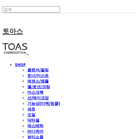
토아스
SHOP
클렌저/필링
토너/미스트
에센스/앰플
젤/로션/크림
마스크팩
선/메이크업
기능성[미백/링클]
세트
오일
닥터셀
에스테틱
바디케어
뷰티소품