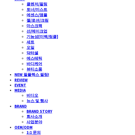
클렌저/필링
토너/미스트
에센스/앰플
젤/로션/크림
마스크팩
선/메이크업
기능성[미백/링클]
세트
오일
닥터셀
에스테틱
바디케어
뷰티소품
NEW 필플렉스 필링!
REVIEW
EVENT
MEDIA
비디오
뉴스 및 행사
BRAND
BRAND STORY
회사소개
사업분야
OEM/ODM
1:1 문의