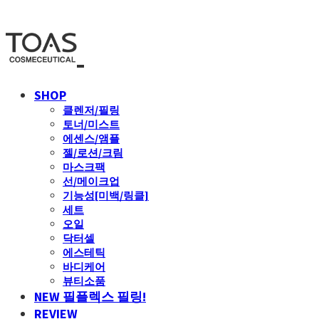
SHOP
클렌저/필링
토너/미스트
에센스/앰플
젤/로션/크림
마스크팩
선/메이크업
기능성[미백/링클]
세트
오일
닥터셀
에스테틱
바디케어
뷰티소품
NEW 필플렉스 필링!
REVIEW