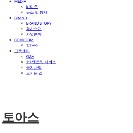
MEDIA
비디오
뉴스 및 행사
BRAND
BRAND STORY
회사소개
사업분야
OEM/ODM
1:1 문의
고객센터
Q&A
1:1 멘토링 서비스
공지사항
오시는 길
토아스