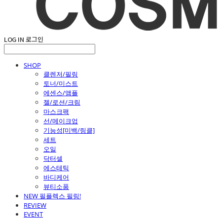
LOG IN
로그인
SHOP
클렌저/필링
토너/미스트
에센스/앰플
젤/로션/크림
마스크팩
선/메이크업
기능성[미백/링클]
세트
오일
닥터셀
에스테틱
바디케어
뷰티소품
NEW 필플렉스 필링!
REVIEW
EVENT