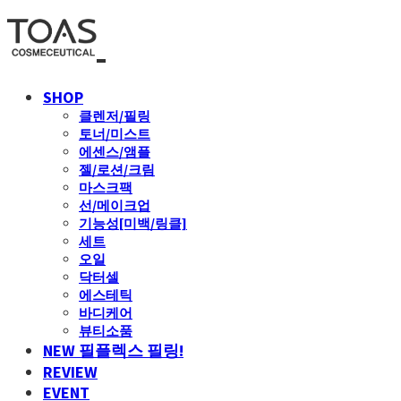
SHOP
클렌저/필링
토너/미스트
에센스/앰플
젤/로션/크림
마스크팩
선/메이크업
기능성[미백/링클]
세트
오일
닥터셀
에스테틱
바디케어
뷰티소품
NEW 필플렉스 필링!
REVIEW
EVENT