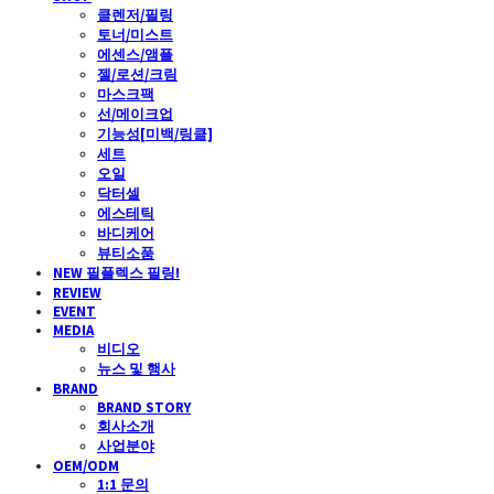
클렌저/필링
토너/미스트
에센스/앰플
젤/로션/크림
마스크팩
선/메이크업
기능성[미백/링클]
세트
오일
닥터셀
에스테틱
바디케어
뷰티소품
NEW 필플렉스 필링!
REVIEW
EVENT
MEDIA
비디오
뉴스 및 행사
BRAND
BRAND STORY
회사소개
사업분야
OEM/ODM
1:1 문의