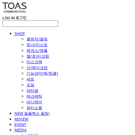
LOG IN
로그인
SHOP
클렌저/필링
토너/미스트
에센스/앰플
젤/로션/크림
마스크팩
선/메이크업
기능성[미백/링클]
세트
오일
닥터셀
에스테틱
바디케어
뷰티소품
NEW 필플렉스 필링!
REVIEW
EVENT
MEDIA