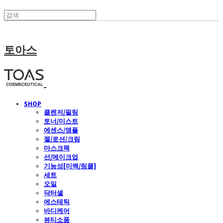
토아스
SHOP
클렌저/필링
토너/미스트
에센스/앰플
젤/로션/크림
마스크팩
선/메이크업
기능성[미백/링클]
세트
오일
닥터셀
에스테틱
바디케어
뷰티소품