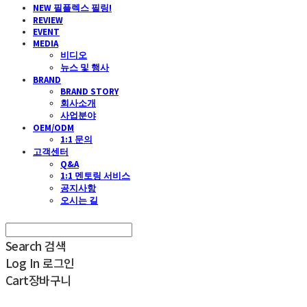
NEW 필플렉스 필링!
REVIEW
EVENT
MEDIA
비디오
뉴스 및 행사
BRAND
BRAND STORY
회사소개
사업분야
OEM/ODM
1:1 문의
고객센터
Q&A
1:1 멘토링 서비스
공지사항
오시는 길
Search
검색
Log In
로그인
Cart
장바구니