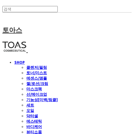
토아스
SHOP
클렌저/필링
토너/미스트
에센스/앰플
젤/로션/크림
마스크팩
선/메이크업
기능성[미백/링클]
세트
오일
닥터셀
에스테틱
바디케어
뷰티소품