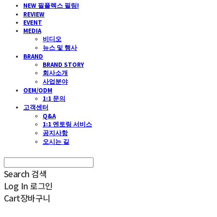
NEW 필플렉스 필링!
REVIEW
EVENT
MEDIA
비디오
뉴스 및 행사
BRAND
BRAND STORY
회사소개
사업분야
OEM/ODM
1:1 문의
고객센터
Q&A
1:1 멘토링 서비스
공지사항
오시는 길
Search
검색
Log In
로그인
Cart
장바구니