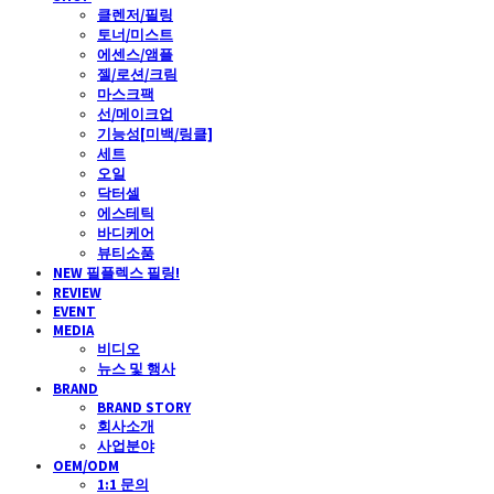
클렌저/필링
토너/미스트
에센스/앰플
젤/로션/크림
마스크팩
선/메이크업
기능성[미백/링클]
세트
오일
닥터셀
에스테틱
바디케어
뷰티소품
NEW 필플렉스 필링!
REVIEW
EVENT
MEDIA
비디오
뉴스 및 행사
BRAND
BRAND STORY
회사소개
사업분야
OEM/ODM
1:1 문의