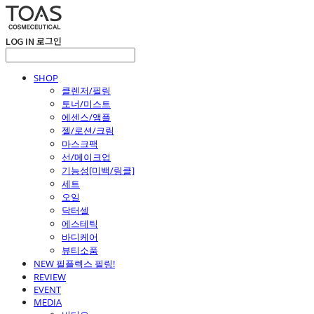
LOG IN
로그인
SHOP
클렌저/필링
토너/미스트
에센스/앰플
젤/로션/크림
마스크팩
선/메이크업
기능성[미백/링클]
세트
오일
닥터셀
에스테틱
바디케어
뷰티소품
NEW 필플렉스 필링!
REVIEW
EVENT
MEDIA