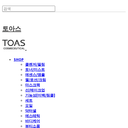
토아스
SHOP
클렌저/필링
토너/미스트
에센스/앰플
젤/로션/크림
마스크팩
선/메이크업
기능성[미백/링클]
세트
오일
닥터셀
에스테틱
바디케어
뷰티소품