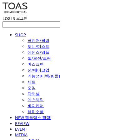
LOG IN
로그인
SHOP
클렌저/필링
토너/미스트
에센스/앰플
젤/로션/크림
마스크팩
선/메이크업
기능성[미백/링클]
세트
오일
닥터셀
에스테틱
바디케어
뷰티소품
NEW 필플렉스 필링!
REVIEW
EVENT
MEDIA