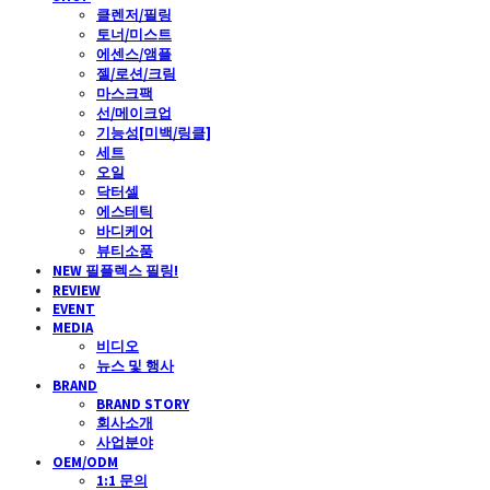
클렌저/필링
토너/미스트
에센스/앰플
젤/로션/크림
마스크팩
선/메이크업
기능성[미백/링클]
세트
오일
닥터셀
에스테틱
바디케어
뷰티소품
NEW 필플렉스 필링!
REVIEW
EVENT
MEDIA
비디오
뉴스 및 행사
BRAND
BRAND STORY
회사소개
사업분야
OEM/ODM
1:1 문의