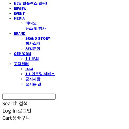
NEW 필플렉스 필링!
REVIEW
EVENT
MEDIA
비디오
뉴스 및 행사
BRAND
BRAND STORY
회사소개
사업분야
OEM/ODM
1:1 문의
고객센터
Q&A
1:1 멘토링 서비스
공지사항
오시는 길
Search
검색
Log In
로그인
Cart
장바구니