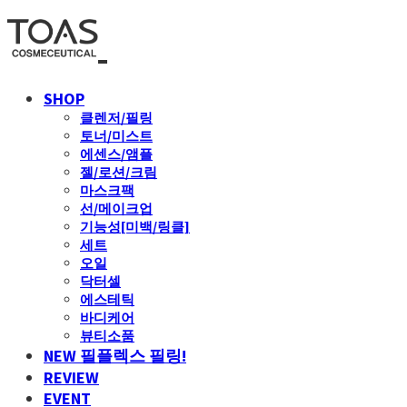
SHOP
클렌저/필링
토너/미스트
에센스/앰플
젤/로션/크림
마스크팩
선/메이크업
기능성[미백/링클]
세트
오일
닥터셀
에스테틱
바디케어
뷰티소품
NEW 필플렉스 필링!
REVIEW
EVENT