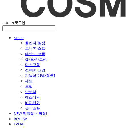
LOG IN
로그인
SHOP
클렌저/필링
토너/미스트
에센스/앰플
젤/로션/크림
마스크팩
선/메이크업
기능성[미백/링클]
세트
오일
닥터셀
에스테틱
바디케어
뷰티소품
NEW 필플렉스 필링!
REVIEW
EVENT