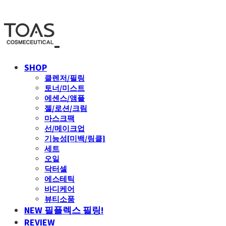
SHOP
클렌저/필링
토너/미스트
에센스/앰플
젤/로션/크림
마스크팩
선/메이크업
기능성[미백/링클]
세트
오일
닥터셀
에스테틱
바디케어
뷰티소품
NEW 필플렉스 필링!
REVIEW