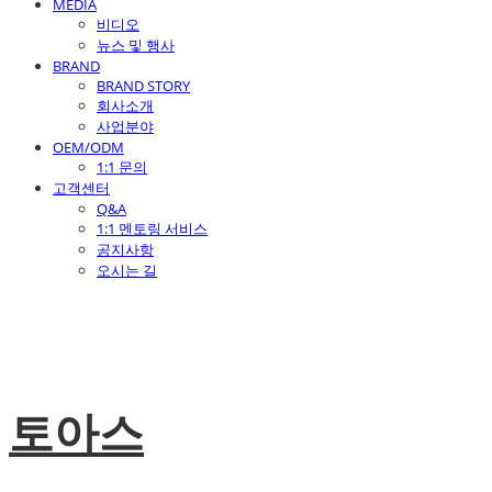
MEDIA
비디오
뉴스 및 행사
BRAND
BRAND STORY
회사소개
사업분야
OEM/ODM
1:1 문의
고객센터
Q&A
1:1 멘토링 서비스
공지사항
오시는 길
토아스