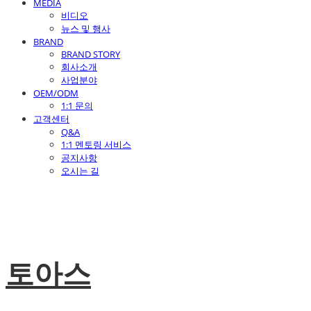
MEDIA
비디오
뉴스 및 행사
BRAND
BRAND STORY
회사소개
사업분야
OEM/ODM
1:1 문의
고객센터
Q&A
1:1 멘토링 서비스
공지사항
오시는 길
토아스