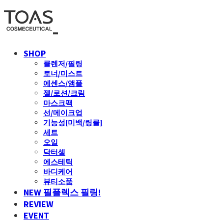
SHOP
클렌저/필링
토너/미스트
에센스/앰플
젤/로션/크림
마스크팩
선/메이크업
기능성[미백/링클]
세트
오일
닥터셀
에스테틱
바디케어
뷰티소품
NEW 필플렉스 필링!
REVIEW
EVENT