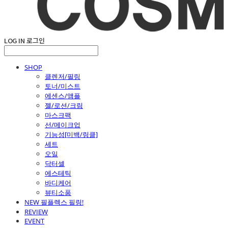
LOG IN
로그인
SHOP
클렌저/필링
토너/미스트
에센스/앰플
젤/로션/크림
마스크팩
선/메이크업
기능성[미백/링클]
세트
오일
닥터셀
에스테틱
바디케어
뷰티소품
NEW 필플렉스 필링!
REVIEW
EVENT