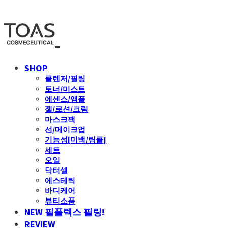
SHOP
클렌저/필링
토너/미스트
에센스/앰플
젤/로션/크림
마스크팩
선/메이크업
기능성[미백/링클]
세트
오일
닥터셀
에스테틱
바디케어
뷰티소품
NEW 필플렉스 필링!
REVIEW