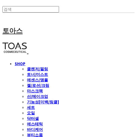
토아스
SHOP
클렌저/필링
토너/미스트
에센스/앰플
젤/로션/크림
마스크팩
선/메이크업
기능성[미백/링클]
세트
오일
닥터셀
에스테틱
바디케어
뷰티소품