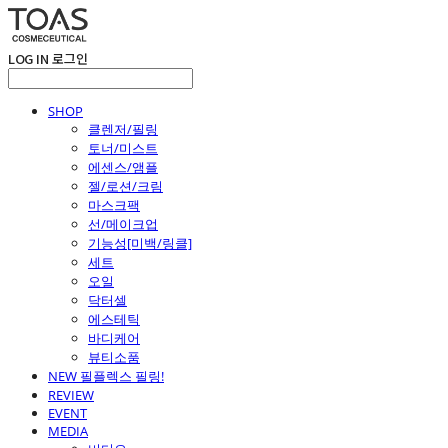
LOG IN
로그인
SHOP
클렌저/필링
토너/미스트
에센스/앰플
젤/로션/크림
마스크팩
선/메이크업
기능성[미백/링클]
세트
오일
닥터셀
에스테틱
바디케어
뷰티소품
NEW 필플렉스 필링!
REVIEW
EVENT
MEDIA