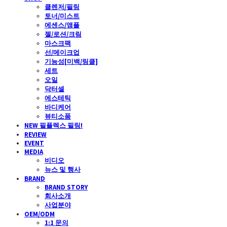
클렌저/필링
토너/미스트
에센스/앰플
젤/로션/크림
마스크팩
선/메이크업
기능성[미백/링클]
세트
오일
닥터셀
에스테틱
바디케어
뷰티소품
NEW 필플렉스 필링!
REVIEW
EVENT
MEDIA
비디오
뉴스 및 행사
BRAND
BRAND STORY
회사소개
사업분야
OEM/ODM
1:1 문의