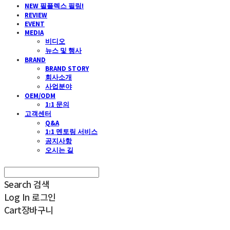
NEW 필플렉스 필링!
REVIEW
EVENT
MEDIA
비디오
뉴스 및 행사
BRAND
BRAND STORY
회사소개
사업분야
OEM/ODM
1:1 문의
고객센터
Q&A
1:1 멘토링 서비스
공지사항
오시는 길
Search
검색
Log In
로그인
Cart
장바구니