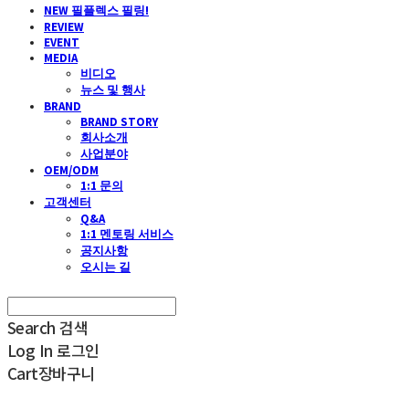
NEW 필플렉스 필링!
REVIEW
EVENT
MEDIA
비디오
뉴스 및 행사
BRAND
BRAND STORY
회사소개
사업분야
OEM/ODM
1:1 문의
고객센터
Q&A
1:1 멘토링 서비스
공지사항
오시는 길
Search
검색
Log In
로그인
Cart
장바구니