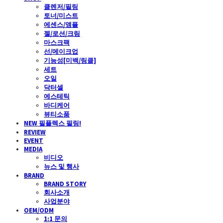
클렌저/필링
토너/미스트
에센스/앰플
젤/로션/크림
마스크팩
선/메이크업
기능성[미백/링클]
세트
오일
닥터셀
에스테틱
바디케어
뷰티소품
NEW 필플렉스 필링!
REVIEW
EVENT
MEDIA
비디오
뉴스 및 행사
BRAND
BRAND STORY
회사소개
사업분야
OEM/ODM
1:1 문의