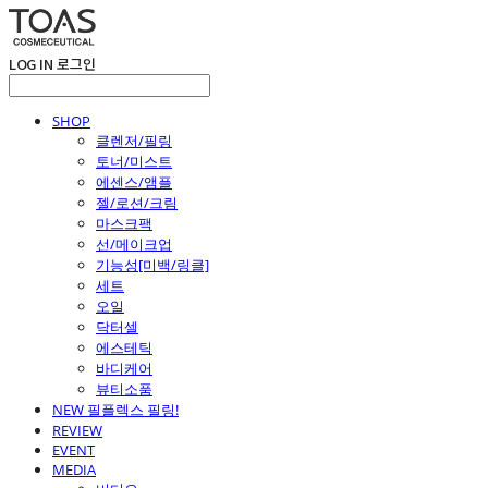
LOG IN
로그인
SHOP
클렌저/필링
토너/미스트
에센스/앰플
젤/로션/크림
마스크팩
선/메이크업
기능성[미백/링클]
세트
오일
닥터셀
에스테틱
바디케어
뷰티소품
NEW 필플렉스 필링!
REVIEW
EVENT
MEDIA