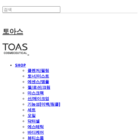
토아스
SHOP
클렌저/필링
토너/미스트
에센스/앰플
젤/로션/크림
마스크팩
선/메이크업
기능성[미백/링클]
세트
오일
닥터셀
에스테틱
바디케어
뷰티소품