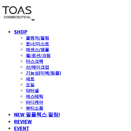
SHOP
클렌저/필링
토너/미스트
에센스/앰플
젤/로션/크림
마스크팩
선/메이크업
기능성[미백/링클]
세트
오일
닥터셀
에스테틱
바디케어
뷰티소품
NEW 필플렉스 필링!
REVIEW
EVENT