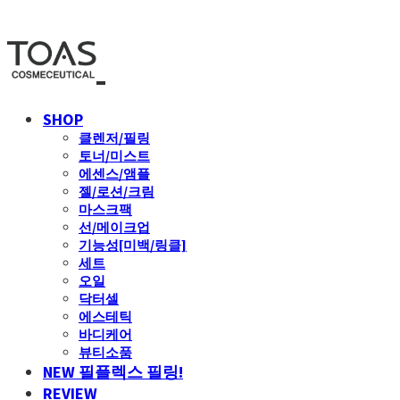
SHOP
클렌저/필링
토너/미스트
에센스/앰플
젤/로션/크림
마스크팩
선/메이크업
기능성[미백/링클]
세트
오일
닥터셀
에스테틱
바디케어
뷰티소품
NEW 필플렉스 필링!
REVIEW