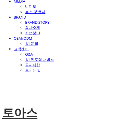
MEDIA
비디오
뉴스 및 행사
BRAND
BRAND STORY
회사소개
사업분야
OEM/ODM
1:1 문의
고객센터
Q&A
1:1 멘토링 서비스
공지사항
오시는 길
토아스