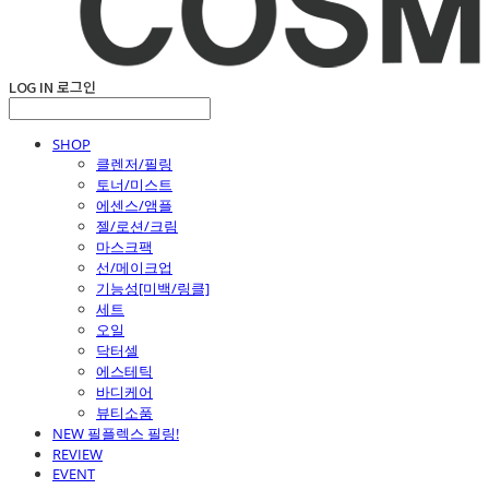
LOG IN
로그인
SHOP
클렌저/필링
토너/미스트
에센스/앰플
젤/로션/크림
마스크팩
선/메이크업
기능성[미백/링클]
세트
오일
닥터셀
에스테틱
바디케어
뷰티소품
NEW 필플렉스 필링!
REVIEW
EVENT