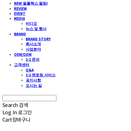
NEW 필플렉스 필링!
REVIEW
EVENT
MEDIA
비디오
뉴스 및 행사
BRAND
BRAND STORY
회사소개
사업분야
OEM/ODM
1:1 문의
고객센터
Q&A
1:1 멘토링 서비스
공지사항
오시는 길
Search
검색
Log In
로그인
Cart
장바구니