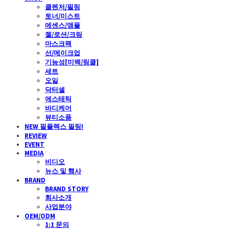
클렌저/필링
토너/미스트
에센스/앰플
젤/로션/크림
마스크팩
선/메이크업
기능성[미백/링클]
세트
오일
닥터셀
에스테틱
바디케어
뷰티소품
NEW 필플렉스 필링!
REVIEW
EVENT
MEDIA
비디오
뉴스 및 행사
BRAND
BRAND STORY
회사소개
사업분야
OEM/ODM
1:1 문의