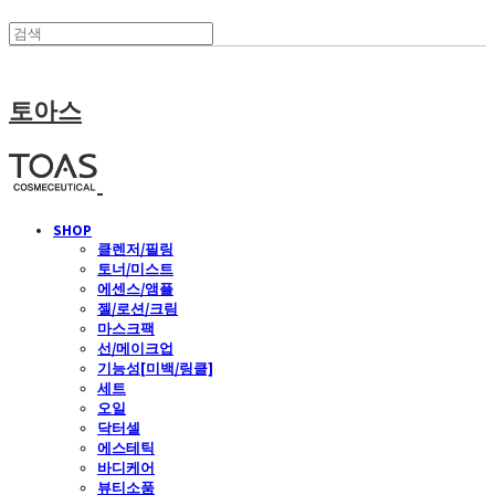
토아스
SHOP
클렌저/필링
토너/미스트
에센스/앰플
젤/로션/크림
마스크팩
선/메이크업
기능성[미백/링클]
세트
오일
닥터셀
에스테틱
바디케어
뷰티소품