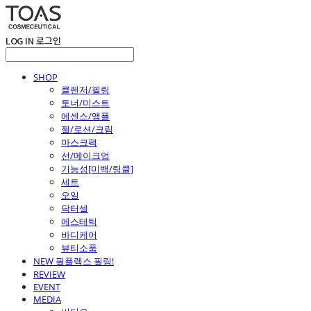
LOG IN
로그인
SHOP
클렌저/필링
토너/미스트
에센스/앰플
젤/로션/크림
마스크팩
선/메이크업
기능성[미백/링클]
세트
오일
닥터셀
에스테틱
바디케어
뷰티소품
NEW 필플렉스 필링!
REVIEW
EVENT
MEDIA