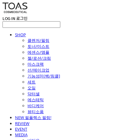
LOG IN
로그인
SHOP
클렌저/필링
토너/미스트
에센스/앰플
젤/로션/크림
마스크팩
선/메이크업
기능성[미백/링클]
세트
오일
닥터셀
에스테틱
바디케어
뷰티소품
NEW 필플렉스 필링!
REVIEW
EVENT
MEDIA