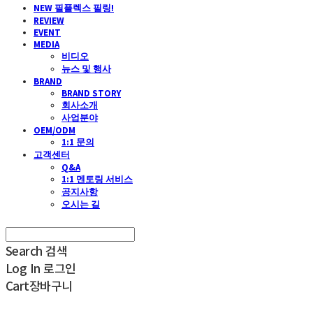
NEW 필플렉스 필링!
REVIEW
EVENT
MEDIA
비디오
뉴스 및 행사
BRAND
BRAND STORY
회사소개
사업분야
OEM/ODM
1:1 문의
고객센터
Q&A
1:1 멘토링 서비스
공지사항
오시는 길
Search
검색
Log In
로그인
Cart
장바구니