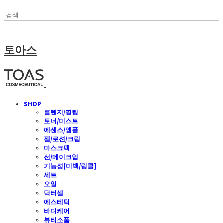
토아스
SHOP
클렌저/필링
토너/미스트
에센스/앰플
젤/로션/크림
마스크팩
선/메이크업
기능성[미백/링클]
세트
오일
닥터셀
에스테틱
바디케어
뷰티소품