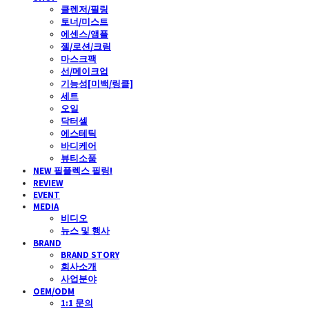
클렌저/필링
토너/미스트
에센스/앰플
젤/로션/크림
마스크팩
선/메이크업
기능성[미백/링클]
세트
오일
닥터셀
에스테틱
바디케어
뷰티소품
NEW 필플렉스 필링!
REVIEW
EVENT
MEDIA
비디오
뉴스 및 행사
BRAND
BRAND STORY
회사소개
사업분야
OEM/ODM
1:1 문의