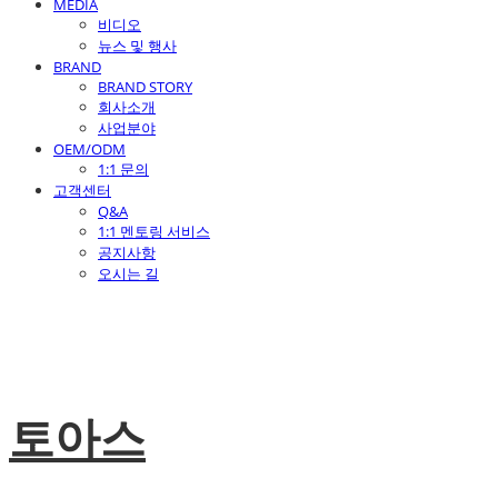
MEDIA
비디오
뉴스 및 행사
BRAND
BRAND STORY
회사소개
사업분야
OEM/ODM
1:1 문의
고객센터
Q&A
1:1 멘토링 서비스
공지사항
오시는 길
토아스