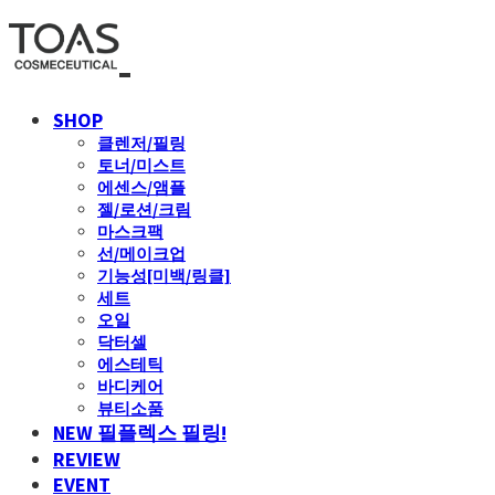
SHOP
클렌저/필링
토너/미스트
에센스/앰플
젤/로션/크림
마스크팩
선/메이크업
기능성[미백/링클]
세트
오일
닥터셀
에스테틱
바디케어
뷰티소품
NEW 필플렉스 필링!
REVIEW
EVENT