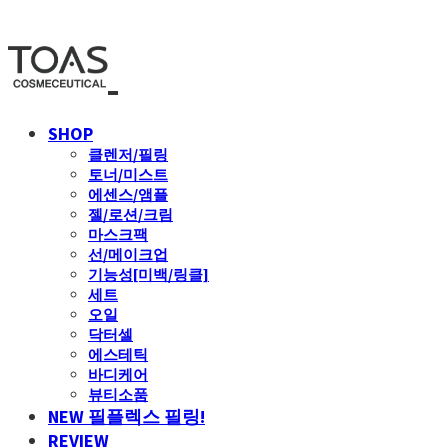
SHOP
클렌저/필링
토너/미스트
에센스/앰플
젤/로션/크림
마스크팩
선/메이크업
기능성[미백/링클]
세트
오일
닥터셀
에스테틱
바디케어
뷰티소품
NEW 필플렉스 필링!
REVIEW