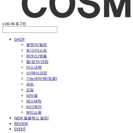
LOG IN
로그인
SHOP
클렌저/필링
토너/미스트
에센스/앰플
젤/로션/크림
마스크팩
선/메이크업
기능성[미백/링클]
세트
오일
닥터셀
에스테틱
바디케어
뷰티소품
NEW 필플렉스 필링!
REVIEW
EVENT