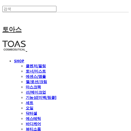
토아스
SHOP
클렌저/필링
토너/미스트
에센스/앰플
젤/로션/크림
마스크팩
선/메이크업
기능성[미백/링클]
세트
오일
닥터셀
에스테틱
바디케어
뷰티소품