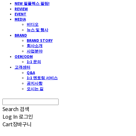
NEW 필플렉스 필링!
REVIEW
EVENT
MEDIA
비디오
뉴스 및 행사
BRAND
BRAND STORY
회사소개
사업분야
OEM/ODM
1:1 문의
고객센터
Q&A
1:1 멘토링 서비스
공지사항
오시는 길
Search
검색
Log In
로그인
Cart
장바구니