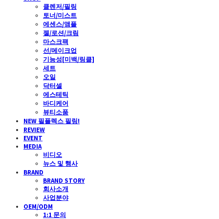
클렌저/필링
토너/미스트
에센스/앰플
젤/로션/크림
마스크팩
선/메이크업
기능성[미백/링클]
세트
오일
닥터셀
에스테틱
바디케어
뷰티소품
NEW 필플렉스 필링!
REVIEW
EVENT
MEDIA
비디오
뉴스 및 행사
BRAND
BRAND STORY
회사소개
사업분야
OEM/ODM
1:1 문의