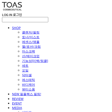
LOG IN
로그인
SHOP
클렌저/필링
토너/미스트
에센스/앰플
젤/로션/크림
마스크팩
선/메이크업
기능성[미백/링클]
세트
오일
닥터셀
에스테틱
바디케어
뷰티소품
NEW 필플렉스 필링!
REVIEW
EVENT
MEDIA