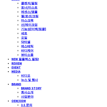
클렌저/필링
토너/미스트
에센스/앰플
젤/로션/크림
마스크팩
선/메이크업
기능성[미백/링클]
세트
오일
닥터셀
에스테틱
바디케어
뷰티소품
NEW 필플렉스 필링!
REVIEW
EVENT
MEDIA
비디오
뉴스 및 행사
BRAND
BRAND STORY
회사소개
사업분야
OEM/ODM
1:1 문의