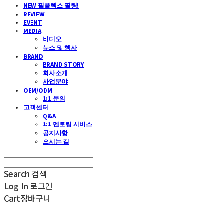
NEW 필플렉스 필링!
REVIEW
EVENT
MEDIA
비디오
뉴스 및 행사
BRAND
BRAND STORY
회사소개
사업분야
OEM/ODM
1:1 문의
고객센터
Q&A
1:1 멘토링 서비스
공지사항
오시는 길
Search
검색
Log In
로그인
Cart
장바구니