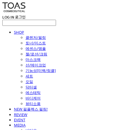
LOG IN
로그인
SHOP
클렌저/필링
토너/미스트
에센스/앰플
젤/로션/크림
마스크팩
선/메이크업
기능성[미백/링클]
세트
오일
닥터셀
에스테틱
바디케어
뷰티소품
NEW 필플렉스 필링!
REVIEW
EVENT
MEDIA