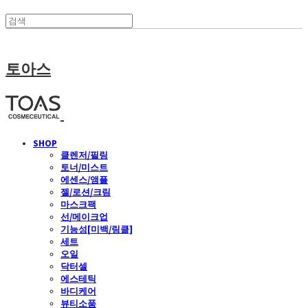
토아스
SHOP
클렌저/필링
토너/미스트
에센스/앰플
젤/로션/크림
마스크팩
선/메이크업
기능성[미백/링클]
세트
오일
닥터셀
에스테틱
바디케어
뷰티소품