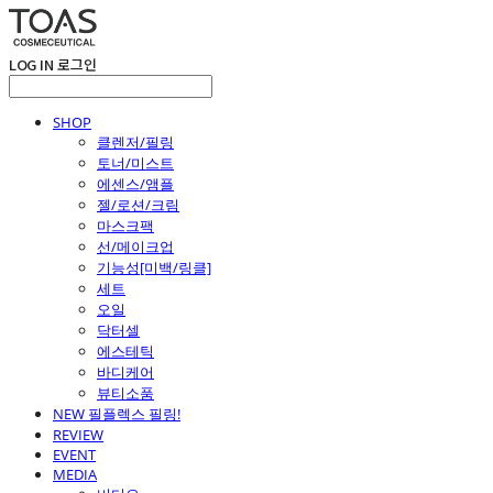
LOG IN
로그인
SHOP
클렌저/필링
토너/미스트
에센스/앰플
젤/로션/크림
마스크팩
선/메이크업
기능성[미백/링클]
세트
오일
닥터셀
에스테틱
바디케어
뷰티소품
NEW 필플렉스 필링!
REVIEW
EVENT
MEDIA