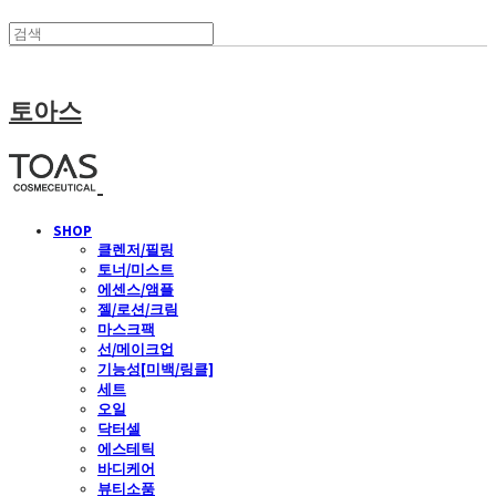
토아스
SHOP
클렌저/필링
토너/미스트
에센스/앰플
젤/로션/크림
마스크팩
선/메이크업
기능성[미백/링클]
세트
오일
닥터셀
에스테틱
바디케어
뷰티소품