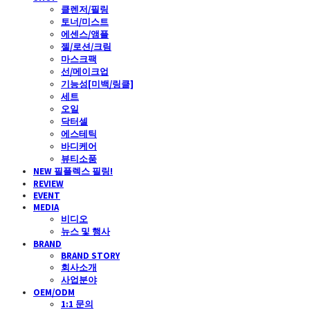
클렌저/필링
토너/미스트
에센스/앰플
젤/로션/크림
마스크팩
선/메이크업
기능성[미백/링클]
세트
오일
닥터셀
에스테틱
바디케어
뷰티소품
NEW 필플렉스 필링!
REVIEW
EVENT
MEDIA
비디오
뉴스 및 행사
BRAND
BRAND STORY
회사소개
사업분야
OEM/ODM
1:1 문의