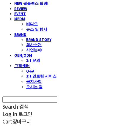
NEW 필플렉스 필링!
REVIEW
EVENT
MEDIA
비디오
뉴스 및 행사
BRAND
BRAND STORY
회사소개
사업분야
OEM/ODM
1:1 문의
고객센터
Q&A
1:1 멘토링 서비스
공지사항
오시는 길
Search
검색
Log In
로그인
Cart
장바구니