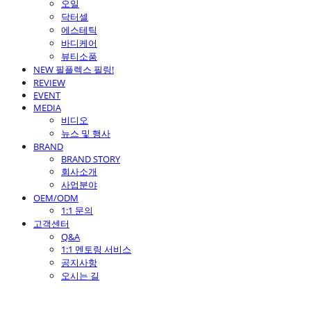
오일
닥터셀
에스테틱
바디케어
뷰티소품
NEW 필플렉스 필링!
REVIEW
EVENT
MEDIA
비디오
뉴스 및 행사
BRAND
BRAND STORY
회사소개
사업분야
OEM/ODM
1:1 문의
고객센터
Q&A
1:1 멘토링 서비스
공지사항
오시는 길