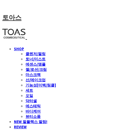
토아스
SHOP
클렌저/필링
토너/미스트
에센스/앰플
젤/로션/크림
마스크팩
선/메이크업
기능성[미백/링클]
세트
오일
닥터셀
에스테틱
바디케어
뷰티소품
NEW 필플렉스 필링!
REVIEW