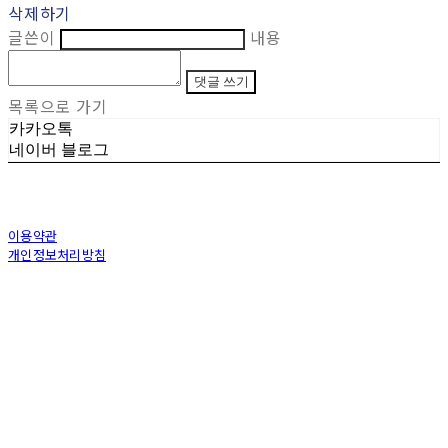
삭제하기
글쓴이
내용
댓글 쓰기
목록으로 가기
카카오톡
네이버 블로그
이용약관
개인정보처리방침
사업자정보확인
상호: (주)토아스 | 대표: 정수복 | 개인정보관리책임자: 김상용 | 전화: 070-7582-
8198 | 이메일: toaskorea@naver.com
주소: 부산광역시 동래구 충렬대로 100번길 40(온천동) | 사업자등록번호:
239-86-
00223
| 통신판매:
제2015부산동래0332호
| 호스팅제공자: (주)식스샵