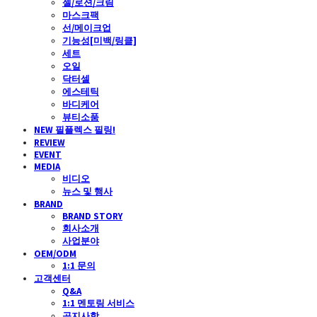
젤/로션/크림
마스크팩
선/메이크업
기능성[미백/링클]
세트
오일
닥터셀
에스테틱
바디케어
뷰티소품
NEW 필플렉스 필링!
REVIEW
EVENT
MEDIA
비디오
뉴스 및 행사
BRAND
BRAND STORY
회사소개
사업분야
OEM/ODM
1:1 문의
고객센터
Q&A
1:1 멘토링 서비스
공지사항