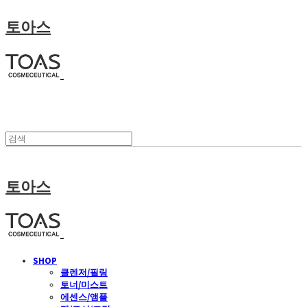
토아스
토아스
SHOP
클렌저/필링
토너/미스트
에센스/앰플