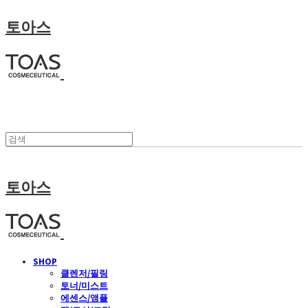
토아스
토아스
SHOP
클렌저/필링
토너/미스트
에센스/앰플