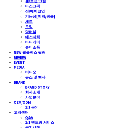
젤/로션/크림
마스크팩
선/메이크업
기능성[미백/링클]
세트
오일
닥터셀
에스테틱
바디케어
뷰티소품
NEW 필플렉스 필링!
REVIEW
EVENT
MEDIA
비디오
뉴스 및 행사
BRAND
BRAND STORY
회사소개
사업분야
OEM/ODM
1:1 문의
고객센터
Q&A
1:1 멘토링 서비스
공지사항