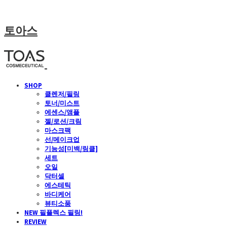
토아스
SHOP
클렌저/필링
토너/미스트
에센스/앰플
젤/로션/크림
마스크팩
선/메이크업
기능성[미백/링클]
세트
오일
닥터셀
에스테틱
바디케어
뷰티소품
NEW 필플렉스 필링!
REVIEW