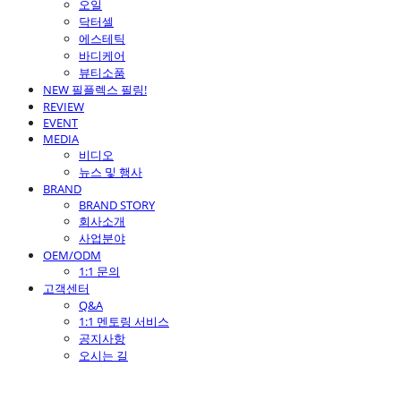
오일
닥터셀
에스테틱
바디케어
뷰티소품
NEW 필플렉스 필링!
REVIEW
EVENT
MEDIA
비디오
뉴스 및 행사
BRAND
BRAND STORY
회사소개
사업분야
OEM/ODM
1:1 문의
고객센터
Q&A
1:1 멘토링 서비스
공지사항
오시는 길