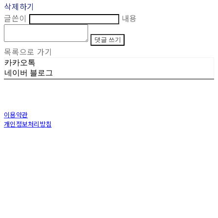
삭제하기
글쓴이
내용
댓글 쓰기
목록으로 가기
카카오톡
네이버 블로그
이용약관
개인정보처리방침
사업자정보확인
상호: (주)토아스 | 대표: 정수복 | 개인정보관리책임자: 김상용 | 전화: 070-7582-
8198 | 이메일: toaskorea@naver.com
주소: 부산광역시 동래구 충렬대로 100번길 40(온천동) | 사업자등록번호:
239-86-
00223
| 통신판매:
제2015부산동래0332호
| 호스팅제공자: (주)식스샵