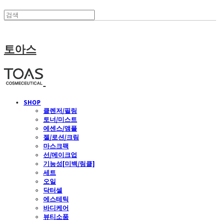
토아스
SHOP
클렌저/필링
토너/미스트
에센스/앰플
젤/로션/크림
마스크팩
선/메이크업
기능성[미백/링클]
세트
오일
닥터셀
에스테틱
바디케어
뷰티소품