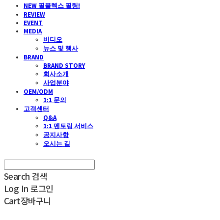
NEW 필플렉스 필링!
REVIEW
EVENT
MEDIA
비디오
뉴스 및 행사
BRAND
BRAND STORY
회사소개
사업분야
OEM/ODM
1:1 문의
고객센터
Q&A
1:1 멘토링 서비스
공지사항
오시는 길
Search
검색
Log In
로그인
Cart
장바구니