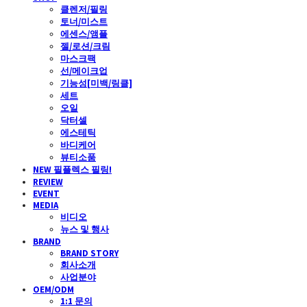
클렌저/필링
토너/미스트
에센스/앰플
젤/로션/크림
마스크팩
선/메이크업
기능성[미백/링클]
세트
오일
닥터셀
에스테틱
바디케어
뷰티소품
NEW 필플렉스 필링!
REVIEW
EVENT
MEDIA
비디오
뉴스 및 행사
BRAND
BRAND STORY
회사소개
사업분야
OEM/ODM
1:1 문의