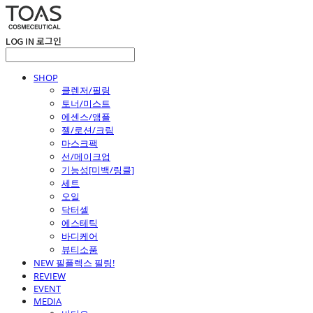
LOG IN
로그인
SHOP
클렌저/필링
토너/미스트
에센스/앰플
젤/로션/크림
마스크팩
선/메이크업
기능성[미백/링클]
세트
오일
닥터셀
에스테틱
바디케어
뷰티소품
NEW 필플렉스 필링!
REVIEW
EVENT
MEDIA