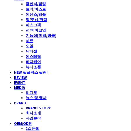
클렌저/필링
토너/미스트
에센스/앰플
젤/로션/크림
마스크팩
선/메이크업
기능성[미백/링클]
세트
오일
닥터셀
에스테틱
바디케어
뷰티소품
NEW 필플렉스 필링!
REVIEW
EVENT
MEDIA
비디오
뉴스 및 행사
BRAND
BRAND STORY
회사소개
사업분야
OEM/ODM
1:1 문의