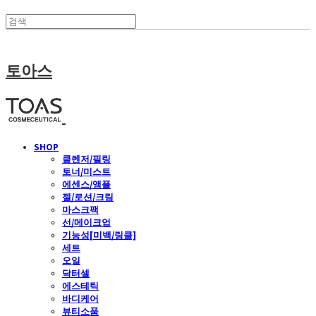
토아스
SHOP
클렌저/필링
토너/미스트
에센스/앰플
젤/로션/크림
마스크팩
선/메이크업
기능성[미백/링클]
세트
오일
닥터셀
에스테틱
바디케어
뷰티소품