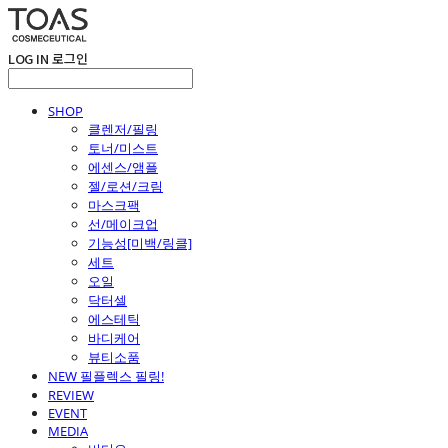
LOG IN
로그인
SHOP
클렌저/필링
토너/미스트
에센스/앰플
젤/로션/크림
마스크팩
선/메이크업
기능성[미백/링클]
세트
오일
닥터셀
에스테틱
바디케어
뷰티소품
NEW 필플렉스 필링!
REVIEW
EVENT
MEDIA