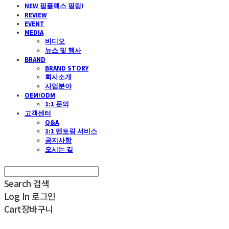
NEW 필플렉스 필링!
REVIEW
EVENT
MEDIA
비디오
뉴스 및 행사
BRAND
BRAND STORY
회사소개
사업분야
OEM/ODM
1:1 문의
고객센터
Q&A
1:1 멘토링 서비스
공지사항
오시는 길
Search
검색
Log In
로그인
Cart
장바구니