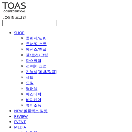
LOG IN
로그인
SHOP
클렌저/필링
토너/미스트
에센스/앰플
젤/로션/크림
마스크팩
선/메이크업
기능성[미백/링클]
세트
오일
닥터셀
에스테틱
바디케어
뷰티소품
NEW 필플렉스 필링!
REVIEW
EVENT
MEDIA