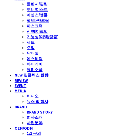
클렌저/필링
토너/미스트
에센스/앰플
젤/로션/크림
마스크팩
선/메이크업
기능성[미백/링클]
세트
오일
닥터셀
에스테틱
바디케어
뷰티소품
NEW 필플렉스 필링!
REVIEW
EVENT
MEDIA
비디오
뉴스 및 행사
BRAND
BRAND STORY
회사소개
사업분야
OEM/ODM
1:1 문의