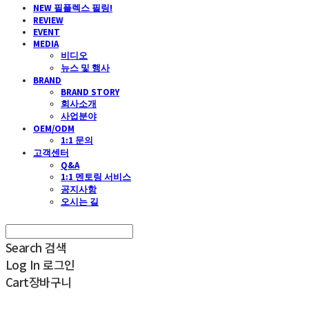
NEW 필플렉스 필링!
REVIEW
EVENT
MEDIA
비디오
뉴스 및 행사
BRAND
BRAND STORY
회사소개
사업분야
OEM/ODM
1:1 문의
고객센터
Q&A
1:1 멘토링 서비스
공지사항
오시는 길
Search
검색
Log In
로그인
Cart
장바구니