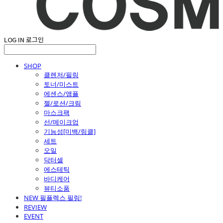
LOG IN
로그인
SHOP
클렌저/필링
토너/미스트
에센스/앰플
젤/로션/크림
마스크팩
선/메이크업
기능성[미백/링클]
세트
오일
닥터셀
에스테틱
바디케어
뷰티소품
NEW 필플렉스 필링!
REVIEW
EVENT