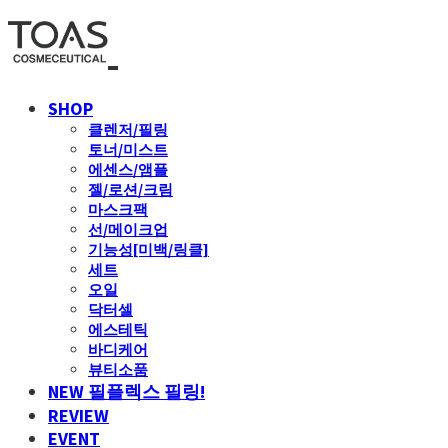
SHOP
클렌저/필링
토너/미스트
에센스/앰플
젤/로션/크림
마스크팩
선/메이크업
기능성[미백/링클]
세트
오일
닥터셀
에스테틱
바디케어
뷰티소품
NEW 필플렉스 필링!
REVIEW
EVENT