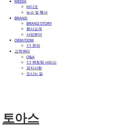
MEDIA
비디오
뉴스 및 행사
BRAND
BRAND STORY
회사소개
사업분야
OEM/ODM
1:1 문의
고객센터
Q&A
1:1 멘토링 서비스
공지사항
오시는 길
토아스