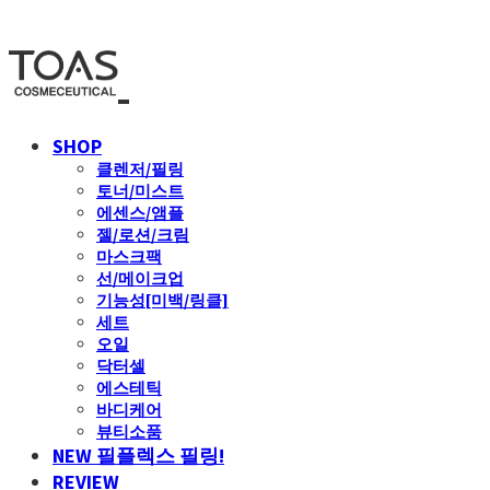
SHOP
클렌저/필링
토너/미스트
에센스/앰플
젤/로션/크림
마스크팩
선/메이크업
기능성[미백/링클]
세트
오일
닥터셀
에스테틱
바디케어
뷰티소품
NEW 필플렉스 필링!
REVIEW