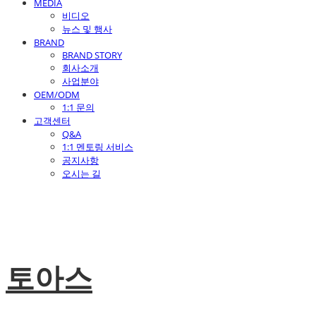
MEDIA
비디오
뉴스 및 행사
BRAND
BRAND STORY
회사소개
사업분야
OEM/ODM
1:1 문의
고객센터
Q&A
1:1 멘토링 서비스
공지사항
오시는 길
토아스