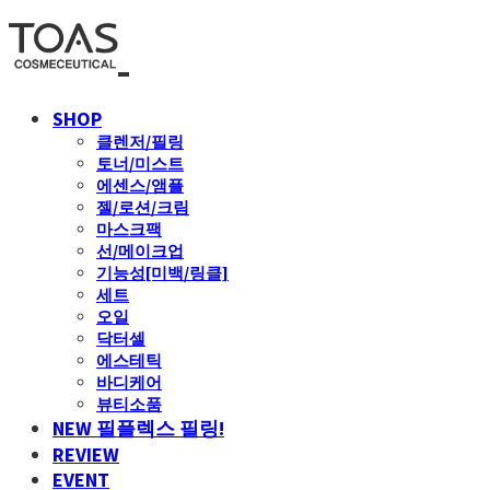
SHOP
클렌저/필링
토너/미스트
에센스/앰플
젤/로션/크림
마스크팩
선/메이크업
기능성[미백/링클]
세트
오일
닥터셀
에스테틱
바디케어
뷰티소품
NEW 필플렉스 필링!
REVIEW
EVENT