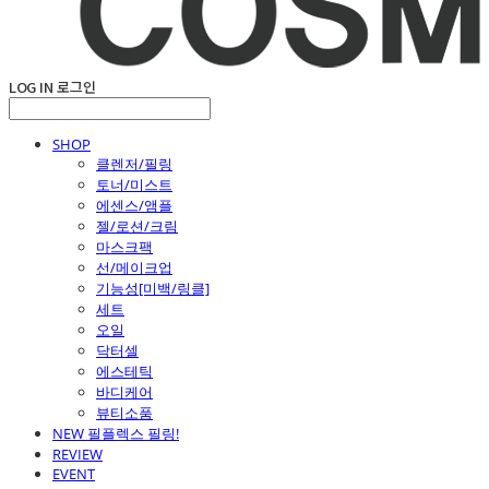
LOG IN
로그인
SHOP
클렌저/필링
토너/미스트
에센스/앰플
젤/로션/크림
마스크팩
선/메이크업
기능성[미백/링클]
세트
오일
닥터셀
에스테틱
바디케어
뷰티소품
NEW 필플렉스 필링!
REVIEW
EVENT