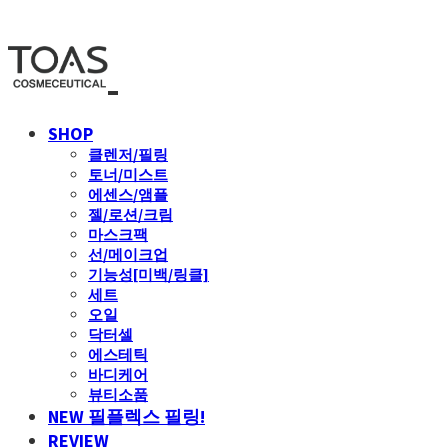
SHOP
클렌저/필링
토너/미스트
에센스/앰플
젤/로션/크림
마스크팩
선/메이크업
기능성[미백/링클]
세트
오일
닥터셀
에스테틱
바디케어
뷰티소품
NEW 필플렉스 필링!
REVIEW