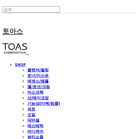
토아스
SHOP
클렌저/필링
토너/미스트
에센스/앰플
젤/로션/크림
마스크팩
선/메이크업
기능성[미백/링클]
세트
오일
닥터셀
에스테틱
바디케어
뷰티소품