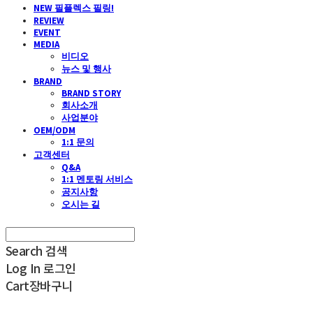
NEW 필플렉스 필링!
REVIEW
EVENT
MEDIA
비디오
뉴스 및 행사
BRAND
BRAND STORY
회사소개
사업분야
OEM/ODM
1:1 문의
고객센터
Q&A
1:1 멘토링 서비스
공지사항
오시는 길
Search
검색
Log In
로그인
Cart
장바구니