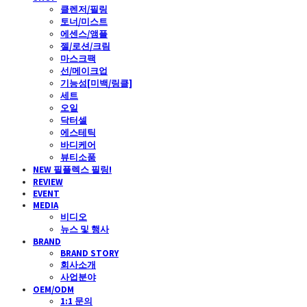
클렌저/필링
토너/미스트
에센스/앰플
젤/로션/크림
마스크팩
선/메이크업
기능성[미백/링클]
세트
오일
닥터셀
에스테틱
바디케어
뷰티소품
NEW 필플렉스 필링!
REVIEW
EVENT
MEDIA
비디오
뉴스 및 행사
BRAND
BRAND STORY
회사소개
사업분야
OEM/ODM
1:1 문의