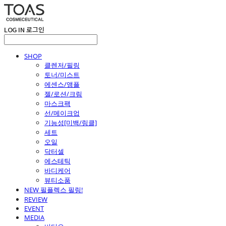
LOG IN
로그인
SHOP
클렌저/필링
토너/미스트
에센스/앰플
젤/로션/크림
마스크팩
선/메이크업
기능성[미백/링클]
세트
오일
닥터셀
에스테틱
바디케어
뷰티소품
NEW 필플렉스 필링!
REVIEW
EVENT
MEDIA