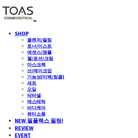
SHOP
클렌저/필링
토너/미스트
에센스/앰플
젤/로션/크림
마스크팩
선/메이크업
기능성[미백/링클]
세트
오일
닥터셀
에스테틱
바디케어
뷰티소품
NEW 필플렉스 필링!
REVIEW
EVENT