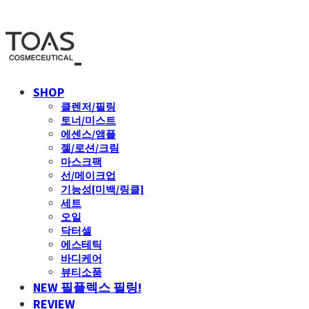
SHOP
클렌저/필링
토너/미스트
에센스/앰플
젤/로션/크림
마스크팩
선/메이크업
기능성[미백/링클]
세트
오일
닥터셀
에스테틱
바디케어
뷰티소품
NEW 필플렉스 필링!
REVIEW