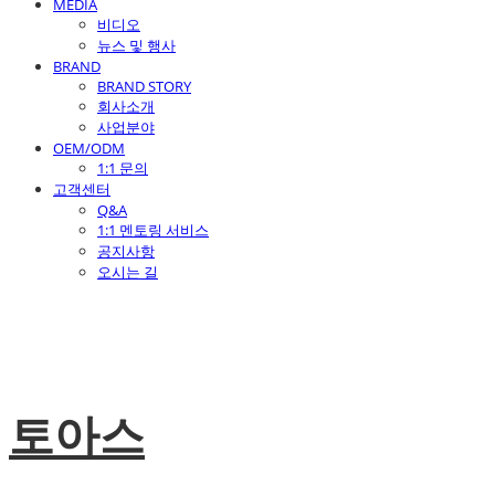
MEDIA
비디오
뉴스 및 행사
BRAND
BRAND STORY
회사소개
사업분야
OEM/ODM
1:1 문의
고객센터
Q&A
1:1 멘토링 서비스
공지사항
오시는 길
토아스