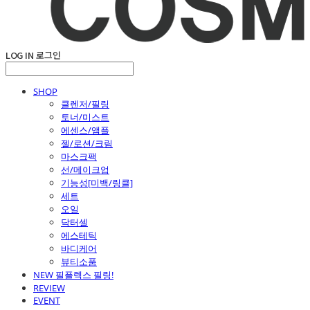
LOG IN
로그인
SHOP
클렌저/필링
토너/미스트
에센스/앰플
젤/로션/크림
마스크팩
선/메이크업
기능성[미백/링클]
세트
오일
닥터셀
에스테틱
바디케어
뷰티소품
NEW 필플렉스 필링!
REVIEW
EVENT