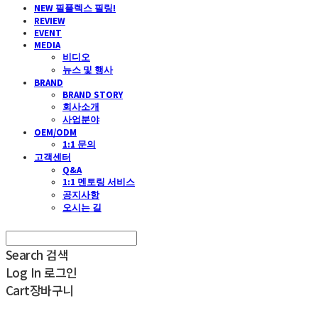
NEW 필플렉스 필링!
REVIEW
EVENT
MEDIA
비디오
뉴스 및 행사
BRAND
BRAND STORY
회사소개
사업분야
OEM/ODM
1:1 문의
고객센터
Q&A
1:1 멘토링 서비스
공지사항
오시는 길
Search
검색
Log In
로그인
Cart
장바구니