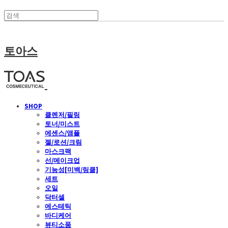
토아스
SHOP
클렌저/필링
토너/미스트
에센스/앰플
젤/로션/크림
마스크팩
선/메이크업
기능성[미백/링클]
세트
오일
닥터셀
에스테틱
바디케어
뷰티소품