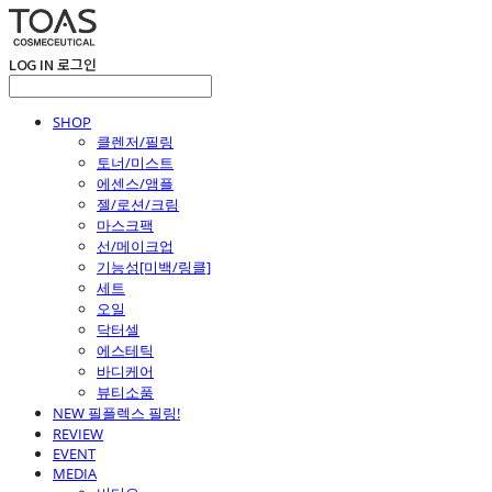
LOG IN
로그인
SHOP
클렌저/필링
토너/미스트
에센스/앰플
젤/로션/크림
마스크팩
선/메이크업
기능성[미백/링클]
세트
오일
닥터셀
에스테틱
바디케어
뷰티소품
NEW 필플렉스 필링!
REVIEW
EVENT
MEDIA