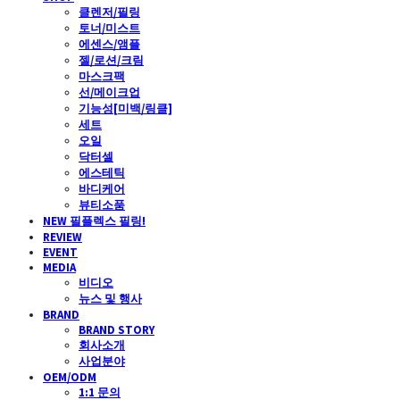
클렌저/필링
토너/미스트
에센스/앰플
젤/로션/크림
마스크팩
선/메이크업
기능성[미백/링클]
세트
오일
닥터셀
에스테틱
바디케어
뷰티소품
NEW 필플렉스 필링!
REVIEW
EVENT
MEDIA
비디오
뉴스 및 행사
BRAND
BRAND STORY
회사소개
사업분야
OEM/ODM
1:1 문의