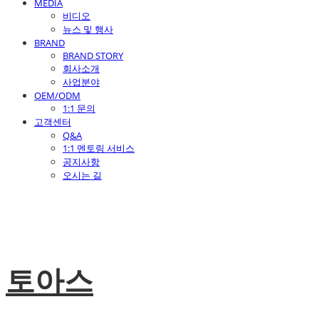
MEDIA
비디오
뉴스 및 행사
BRAND
BRAND STORY
회사소개
사업분야
OEM/ODM
1:1 문의
고객센터
Q&A
1:1 멘토링 서비스
공지사항
오시는 길
토아스