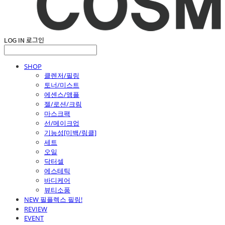
LOG IN
로그인
SHOP
클렌저/필링
토너/미스트
에센스/앰플
젤/로션/크림
마스크팩
선/메이크업
기능성[미백/링클]
세트
오일
닥터셀
에스테틱
바디케어
뷰티소품
NEW 필플렉스 필링!
REVIEW
EVENT