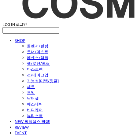
LOG IN
로그인
SHOP
클렌저/필링
토너/미스트
에센스/앰플
젤/로션/크림
마스크팩
선/메이크업
기능성[미백/링클]
세트
오일
닥터셀
에스테틱
바디케어
뷰티소품
NEW 필플렉스 필링!
REVIEW
EVENT