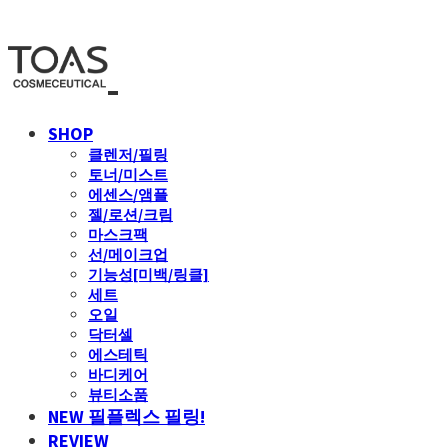
SHOP
클렌저/필링
토너/미스트
에센스/앰플
젤/로션/크림
마스크팩
선/메이크업
기능성[미백/링클]
세트
오일
닥터셀
에스테틱
바디케어
뷰티소품
NEW 필플렉스 필링!
REVIEW