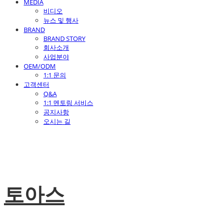
MEDIA
비디오
뉴스 및 행사
BRAND
BRAND STORY
회사소개
사업분야
OEM/ODM
1:1 문의
고객센터
Q&A
1:1 멘토링 서비스
공지사항
오시는 길
토아스