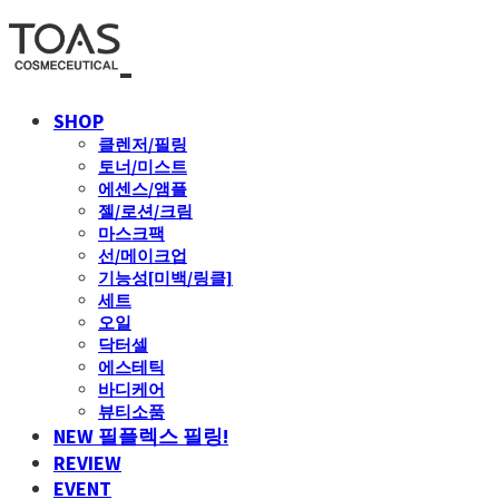
SHOP
클렌저/필링
토너/미스트
에센스/앰플
젤/로션/크림
마스크팩
선/메이크업
기능성[미백/링클]
세트
오일
닥터셀
에스테틱
바디케어
뷰티소품
NEW 필플렉스 필링!
REVIEW
EVENT