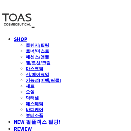
SHOP
클렌저/필링
토너/미스트
에센스/앰플
젤/로션/크림
마스크팩
선/메이크업
기능성[미백/링클]
세트
오일
닥터셀
에스테틱
바디케어
뷰티소품
NEW 필플렉스 필링!
REVIEW