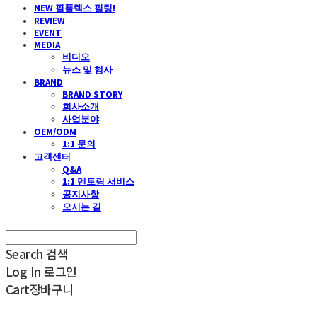
NEW 필플렉스 필링!
REVIEW
EVENT
MEDIA
비디오
뉴스 및 행사
BRAND
BRAND STORY
회사소개
사업분야
OEM/ODM
1:1 문의
고객센터
Q&A
1:1 멘토링 서비스
공지사항
오시는 길
Search
검색
Log In
로그인
Cart
장바구니