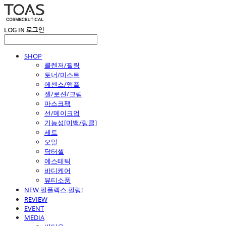
LOG IN
로그인
SHOP
클렌저/필링
토너/미스트
에센스/앰플
젤/로션/크림
마스크팩
선/메이크업
기능성[미백/링클]
세트
오일
닥터셀
에스테틱
바디케어
뷰티소품
NEW 필플렉스 필링!
REVIEW
EVENT
MEDIA