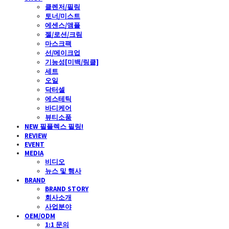
클렌저/필링
토너/미스트
에센스/앰플
젤/로션/크림
마스크팩
선/메이크업
기능성[미백/링클]
세트
오일
닥터셀
에스테틱
바디케어
뷰티소품
NEW 필플렉스 필링!
REVIEW
EVENT
MEDIA
비디오
뉴스 및 행사
BRAND
BRAND STORY
회사소개
사업분야
OEM/ODM
1:1 문의