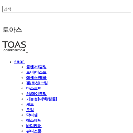
토아스
SHOP
클렌저/필링
토너/미스트
에센스/앰플
젤/로션/크림
마스크팩
선/메이크업
기능성[미백/링클]
세트
오일
닥터셀
에스테틱
바디케어
뷰티소품