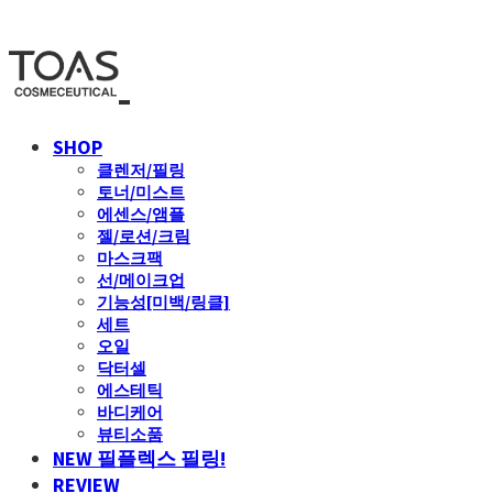
SHOP
클렌저/필링
토너/미스트
에센스/앰플
젤/로션/크림
마스크팩
선/메이크업
기능성[미백/링클]
세트
오일
닥터셀
에스테틱
바디케어
뷰티소품
NEW 필플렉스 필링!
REVIEW