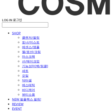
LOG IN
로그인
SHOP
클렌저/필링
토너/미스트
에센스/앰플
젤/로션/크림
마스크팩
선/메이크업
기능성[미백/링클]
세트
오일
닥터셀
에스테틱
바디케어
뷰티소품
NEW 필플렉스 필링!
REVIEW
EVENT