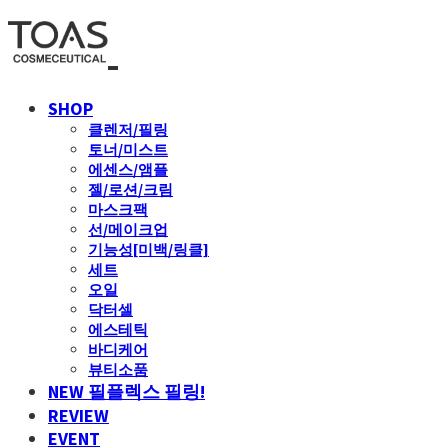
SHOP
클렌저/필링
토너/미스트
에센스/앰플
젤/로션/크림
마스크팩
선/메이크업
기능성[미백/링클]
세트
오일
닥터셀
에스테틱
바디케어
뷰티소품
NEW 필플렉스 필링!
REVIEW
EVENT