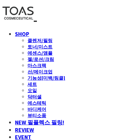
SHOP
클렌저/필링
토너/미스트
에센스/앰플
젤/로션/크림
마스크팩
선/메이크업
기능성[미백/링클]
세트
오일
닥터셀
에스테틱
바디케어
뷰티소품
NEW 필플렉스 필링!
REVIEW
EVENT