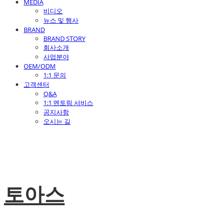
MEDIA
비디오
뉴스 및 행사
BRAND
BRAND STORY
회사소개
사업분야
OEM/ODM
1:1 문의
고객센터
Q&A
1:1 멘토링 서비스
공지사항
오시는 길
토아스