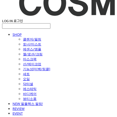
LOG IN
로그인
SHOP
클렌저/필링
토너/미스트
에센스/앰플
젤/로션/크림
마스크팩
선/메이크업
기능성[미백/링클]
세트
오일
닥터셀
에스테틱
바디케어
뷰티소품
NEW 필플렉스 필링!
REVIEW
EVENT