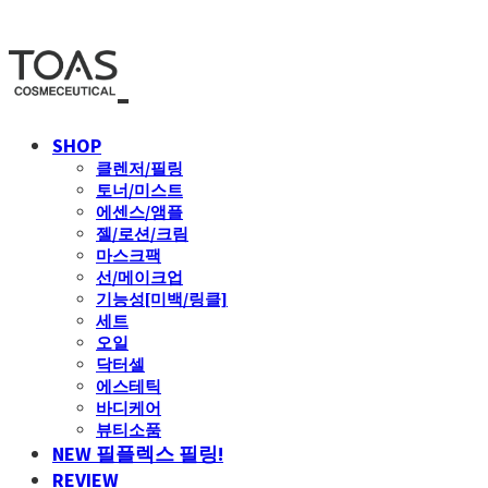
SHOP
클렌저/필링
토너/미스트
에센스/앰플
젤/로션/크림
마스크팩
선/메이크업
기능성[미백/링클]
세트
오일
닥터셀
에스테틱
바디케어
뷰티소품
NEW 필플렉스 필링!
REVIEW