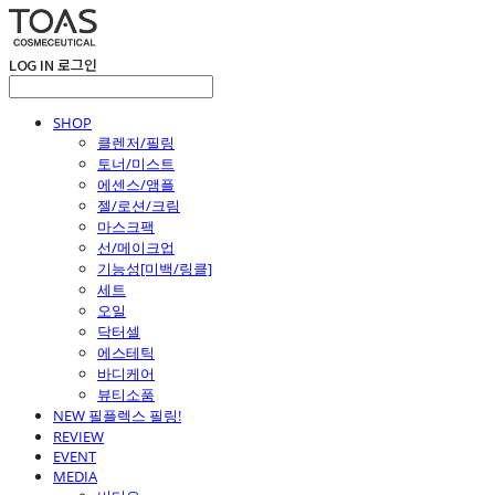
LOG IN
로그인
SHOP
클렌저/필링
토너/미스트
에센스/앰플
젤/로션/크림
마스크팩
선/메이크업
기능성[미백/링클]
세트
오일
닥터셀
에스테틱
바디케어
뷰티소품
NEW 필플렉스 필링!
REVIEW
EVENT
MEDIA