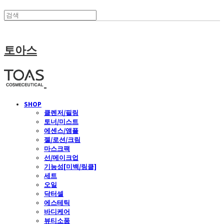
토아스
SHOP
클렌저/필링
토너/미스트
에센스/앰플
젤/로션/크림
마스크팩
선/메이크업
기능성[미백/링클]
세트
오일
닥터셀
에스테틱
바디케어
뷰티소품