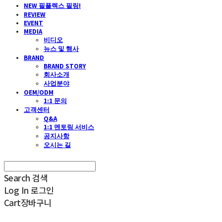
NEW 필플렉스 필링!
REVIEW
EVENT
MEDIA
비디오
뉴스 및 행사
BRAND
BRAND STORY
회사소개
사업분야
OEM/ODM
1:1 문의
고객센터
Q&A
1:1 멘토링 서비스
공지사항
오시는 길
Search
검색
Log In
로그인
Cart
장바구니