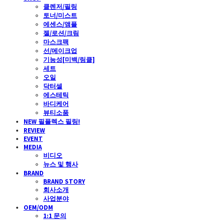
클렌저/필링
토너/미스트
에센스/앰플
젤/로션/크림
마스크팩
선/메이크업
기능성[미백/링클]
세트
오일
닥터셀
에스테틱
바디케어
뷰티소품
NEW 필플렉스 필링!
REVIEW
EVENT
MEDIA
비디오
뉴스 및 행사
BRAND
BRAND STORY
회사소개
사업분야
OEM/ODM
1:1 문의