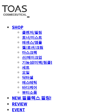
SHOP
클렌저/필링
토너/미스트
에센스/앰플
젤/로션/크림
마스크팩
선/메이크업
기능성[미백/링클]
세트
오일
닥터셀
에스테틱
바디케어
뷰티소품
NEW 필플렉스 필링!
REVIEW
EVENT