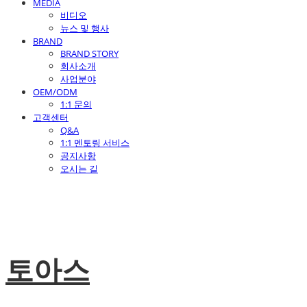
MEDIA
비디오
뉴스 및 행사
BRAND
BRAND STORY
회사소개
사업분야
OEM/ODM
1:1 문의
고객센터
Q&A
1:1 멘토링 서비스
공지사항
오시는 길
토아스