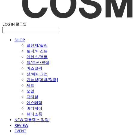
LOG IN
로그인
SHOP
클렌저/필링
토너/미스트
에센스/앰플
젤/로션/크림
마스크팩
선/메이크업
기능성[미백/링클]
세트
오일
닥터셀
에스테틱
바디케어
뷰티소품
NEW 필플렉스 필링!
REVIEW
EVENT