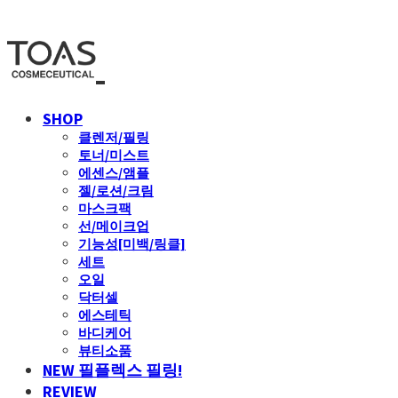
SHOP
클렌저/필링
토너/미스트
에센스/앰플
젤/로션/크림
마스크팩
선/메이크업
기능성[미백/링클]
세트
오일
닥터셀
에스테틱
바디케어
뷰티소품
NEW 필플렉스 필링!
REVIEW