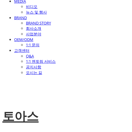
MEDIA
비디오
뉴스 및 행사
BRAND
BRAND STORY
회사소개
사업분야
OEM/ODM
1:1 문의
고객센터
Q&A
1:1 멘토링 서비스
공지사항
오시는 길
토아스