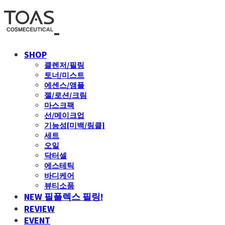
SHOP
클렌저/필링
토너/미스트
에센스/앰플
젤/로션/크림
마스크팩
선/메이크업
기능성[미백/링클]
세트
오일
닥터셀
에스테틱
바디케어
뷰티소품
NEW 필플렉스 필링!
REVIEW
EVENT