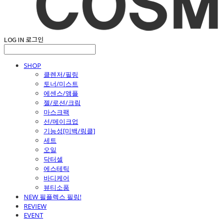
LOG IN
로그인
SHOP
클렌저/필링
토너/미스트
에센스/앰플
젤/로션/크림
마스크팩
선/메이크업
기능성[미백/링클]
세트
오일
닥터셀
에스테틱
바디케어
뷰티소품
NEW 필플렉스 필링!
REVIEW
EVENT