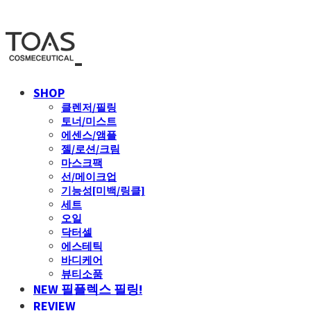
SHOP
클렌저/필링
토너/미스트
에센스/앰플
젤/로션/크림
마스크팩
선/메이크업
기능성[미백/링클]
세트
오일
닥터셀
에스테틱
바디케어
뷰티소품
NEW 필플렉스 필링!
REVIEW