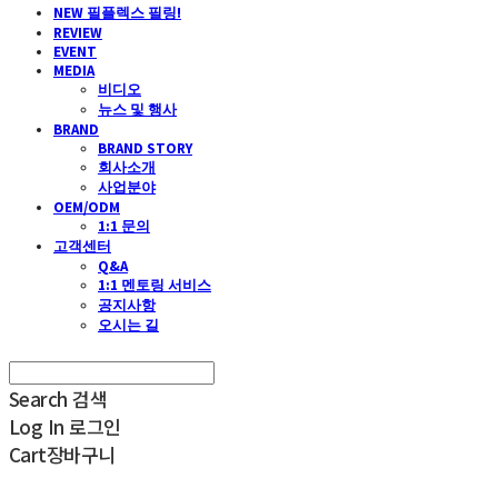
NEW 필플렉스 필링!
REVIEW
EVENT
MEDIA
비디오
뉴스 및 행사
BRAND
BRAND STORY
회사소개
사업분야
OEM/ODM
1:1 문의
고객센터
Q&A
1:1 멘토링 서비스
공지사항
오시는 길
Search
검색
Log In
로그인
Cart
장바구니