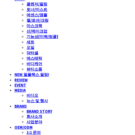
클렌저/필링
토너/미스트
에센스/앰플
젤/로션/크림
마스크팩
선/메이크업
기능성[미백/링클]
세트
오일
닥터셀
에스테틱
바디케어
뷰티소품
NEW 필플렉스 필링!
REVIEW
EVENT
MEDIA
비디오
뉴스 및 행사
BRAND
BRAND STORY
회사소개
사업분야
OEM/ODM
1:1 문의