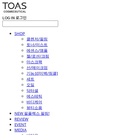
LOG IN
로그인
SHOP
클렌저/필링
토너/미스트
에센스/앰플
젤/로션/크림
마스크팩
선/메이크업
기능성[미백/링클]
세트
오일
닥터셀
에스테틱
바디케어
뷰티소품
NEW 필플렉스 필링!
REVIEW
EVENT
MEDIA