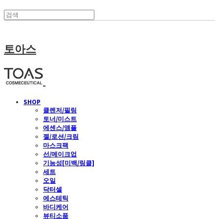
토아스
SHOP
클렌저/필링
토너/미스트
에센스/앰플
젤/로션/크림
마스크팩
선/메이크업
기능성[미백/링클]
세트
오일
닥터셀
에스테틱
바디케어
뷰티소품