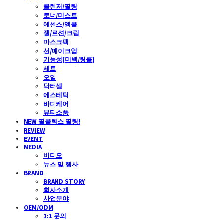
클렌저/필링
토너/미스트
에센스/앰플
젤/로션/크림
마스크팩
선/메이크업
기능성[미백/링클]
세트
오일
닥터셀
에스테틱
바디케어
뷰티소품
NEW 필플렉스 필링!
REVIEW
EVENT
MEDIA
비디오
뉴스 및 행사
BRAND
BRAND STORY
회사소개
사업분야
OEM/ODM
1:1 문의