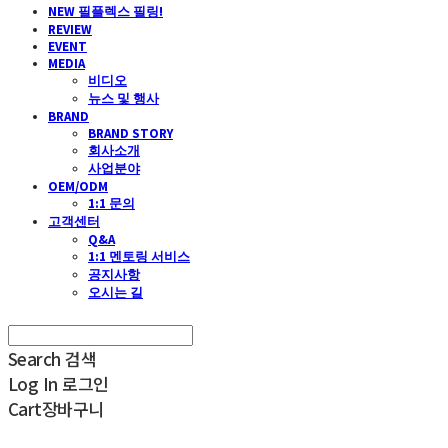
NEW 필플렉스 필링!
REVIEW
EVENT
MEDIA
비디오
뉴스 및 행사
BRAND
BRAND STORY
회사소개
사업분야
OEM/ODM
1:1 문의
고객센터
Q&A
1:1 멘토링 서비스
공지사항
오시는 길
Search
검색
Log In
로그인
Cart
장바구니