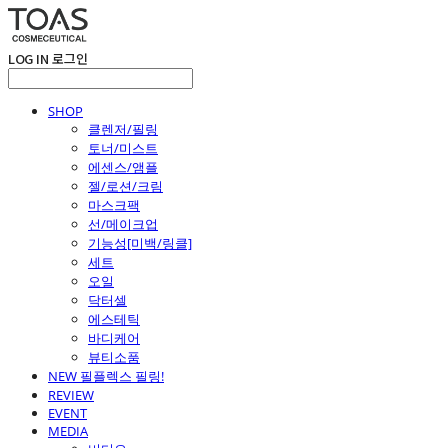
LOG IN
로그인
SHOP
클렌저/필링
토너/미스트
에센스/앰플
젤/로션/크림
마스크팩
선/메이크업
기능성[미백/링클]
세트
오일
닥터셀
에스테틱
바디케어
뷰티소품
NEW 필플렉스 필링!
REVIEW
EVENT
MEDIA