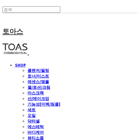
토아스
SHOP
클렌저/필링
토너/미스트
에센스/앰플
젤/로션/크림
마스크팩
선/메이크업
기능성[미백/링클]
세트
오일
닥터셀
에스테틱
바디케어
뷰티소품