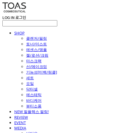
LOG IN
로그인
SHOP
클렌저/필링
토너/미스트
에센스/앰플
젤/로션/크림
마스크팩
선/메이크업
기능성[미백/링클]
세트
오일
닥터셀
에스테틱
바디케어
뷰티소품
NEW 필플렉스 필링!
REVIEW
EVENT
MEDIA