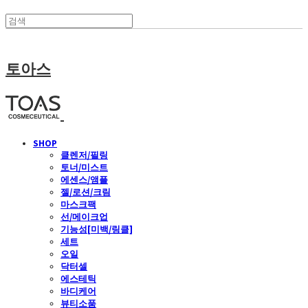
토아스
SHOP
클렌저/필링
토너/미스트
에센스/앰플
젤/로션/크림
마스크팩
선/메이크업
기능성[미백/링클]
세트
오일
닥터셀
에스테틱
바디케어
뷰티소품