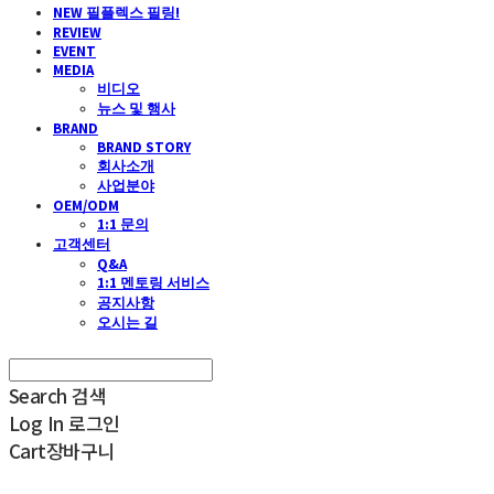
NEW 필플렉스 필링!
REVIEW
EVENT
MEDIA
비디오
뉴스 및 행사
BRAND
BRAND STORY
회사소개
사업분야
OEM/ODM
1:1 문의
고객센터
Q&A
1:1 멘토링 서비스
공지사항
오시는 길
Search
검색
Log In
로그인
Cart
장바구니