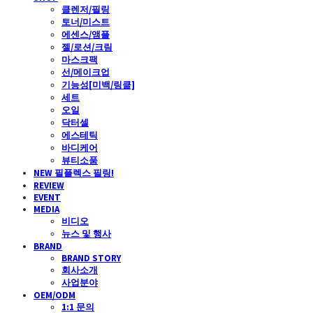
클렌저/필링
토너/미스트
에센스/앰플
젤/로션/크림
마스크팩
선/메이크업
기능성[미백/링클]
세트
오일
닥터셀
에스테틱
바디케어
뷰티소품
NEW 필플렉스 필링!
REVIEW
EVENT
MEDIA
비디오
뉴스 및 행사
BRAND
BRAND STORY
회사소개
사업분야
OEM/ODM
1:1 문의