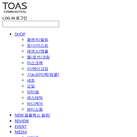
LOG IN
로그인
SHOP
클렌저/필링
토너/미스트
에센스/앰플
젤/로션/크림
마스크팩
선/메이크업
기능성[미백/링클]
세트
오일
닥터셀
에스테틱
바디케어
뷰티소품
NEW 필플렉스 필링!
REVIEW
EVENT
MEDIA