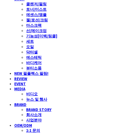
클렌저/필링
토너/미스트
에센스/앰플
젤/로션/크림
마스크팩
선/메이크업
기능성[미백/링클]
세트
오일
닥터셀
에스테틱
바디케어
뷰티소품
NEW 필플렉스 필링!
REVIEW
EVENT
MEDIA
비디오
뉴스 및 행사
BRAND
BRAND STORY
회사소개
사업분야
OEM/ODM
1:1 문의