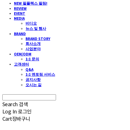
NEW 필플렉스 필링!
REVIEW
EVENT
MEDIA
비디오
뉴스 및 행사
BRAND
BRAND STORY
회사소개
사업분야
OEM/ODM
1:1 문의
고객센터
Q&A
1:1 멘토링 서비스
공지사항
오시는 길
Search
검색
Log In
로그인
Cart
장바구니