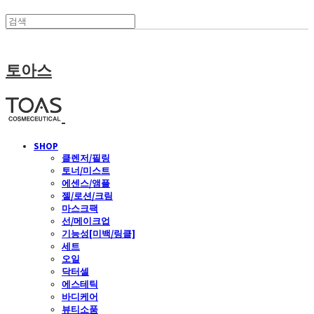
토아스
SHOP
클렌저/필링
토너/미스트
에센스/앰플
젤/로션/크림
마스크팩
선/메이크업
기능성[미백/링클]
세트
오일
닥터셀
에스테틱
바디케어
뷰티소품