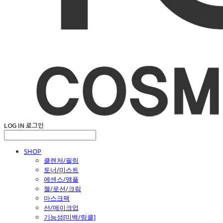
LOG IN
로그인
SHOP
클렌저/필링
토너/미스트
에센스/앰플
젤/로션/크림
마스크팩
선/메이크업
기능성[미백/링클]