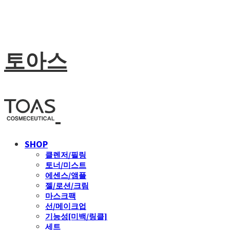
토아스
SHOP
클렌저/필링
토너/미스트
에센스/앰플
젤/로션/크림
마스크팩
선/메이크업
기능성[미백/링클]
세트