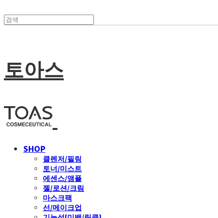
토아스
SHOP
클렌저/필링
토너/미스트
에센스/앰플
젤/로션/크림
마스크팩
선/메이크업
기능성[미백/링클]