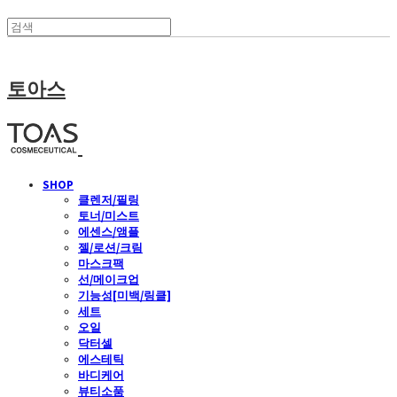
토아스
SHOP
클렌저/필링
토너/미스트
에센스/앰플
젤/로션/크림
마스크팩
선/메이크업
기능성[미백/링클]
세트
오일
닥터셀
에스테틱
바디케어
뷰티소품