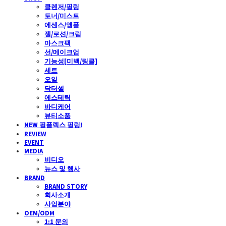
클렌저/필링
토너/미스트
에센스/앰플
젤/로션/크림
마스크팩
선/메이크업
기능성[미백/링클]
세트
오일
닥터셀
에스테틱
바디케어
뷰티소품
NEW 필플렉스 필링!
REVIEW
EVENT
MEDIA
비디오
뉴스 및 행사
BRAND
BRAND STORY
회사소개
사업분야
OEM/ODM
1:1 문의