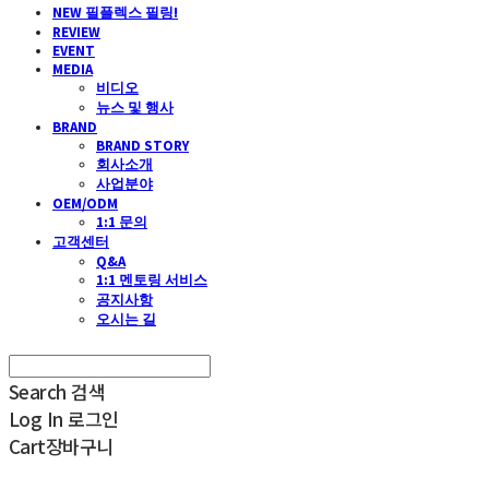
NEW 필플렉스 필링!
REVIEW
EVENT
MEDIA
비디오
뉴스 및 행사
BRAND
BRAND STORY
회사소개
사업분야
OEM/ODM
1:1 문의
고객센터
Q&A
1:1 멘토링 서비스
공지사항
오시는 길
Search
검색
Log In
로그인
Cart
장바구니