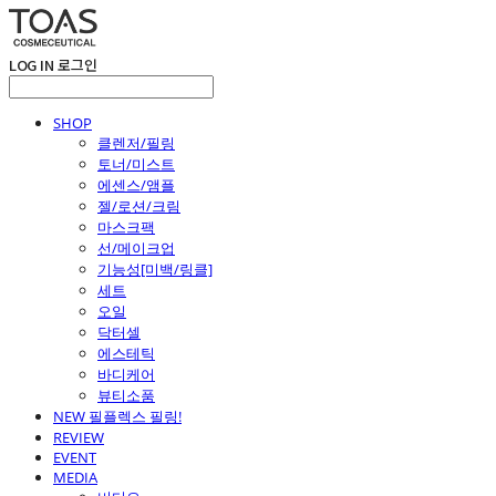
LOG IN
로그인
SHOP
클렌저/필링
토너/미스트
에센스/앰플
젤/로션/크림
마스크팩
선/메이크업
기능성[미백/링클]
세트
오일
닥터셀
에스테틱
바디케어
뷰티소품
NEW 필플렉스 필링!
REVIEW
EVENT
MEDIA