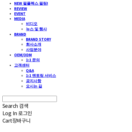
NEW 필플렉스 필링!
REVIEW
EVENT
MEDIA
비디오
뉴스 및 행사
BRAND
BRAND STORY
회사소개
사업분야
OEM/ODM
1:1 문의
고객센터
Q&A
1:1 멘토링 서비스
공지사항
오시는 길
Search
검색
Log In
로그인
Cart
장바구니