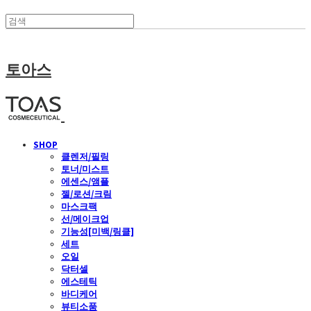
토아스
SHOP
클렌저/필링
토너/미스트
에센스/앰플
젤/로션/크림
마스크팩
선/메이크업
기능성[미백/링클]
세트
오일
닥터셀
에스테틱
바디케어
뷰티소품