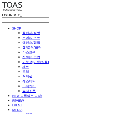
LOG IN
로그인
SHOP
클렌저/필링
토너/미스트
에센스/앰플
젤/로션/크림
마스크팩
선/메이크업
기능성[미백/링클]
세트
오일
닥터셀
에스테틱
바디케어
뷰티소품
NEW 필플렉스 필링!
REVIEW
EVENT
MEDIA