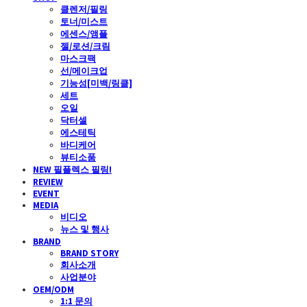
클렌저/필링
토너/미스트
에센스/앰플
젤/로션/크림
마스크팩
선/메이크업
기능성[미백/링클]
세트
오일
닥터셀
에스테틱
바디케어
뷰티소품
NEW 필플렉스 필링!
REVIEW
EVENT
MEDIA
비디오
뉴스 및 행사
BRAND
BRAND STORY
회사소개
사업분야
OEM/ODM
1:1 문의